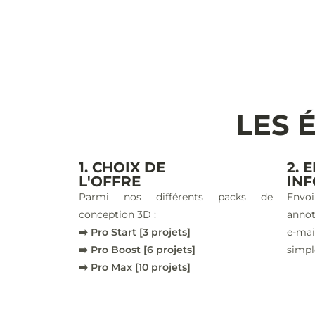
LES 
1. CHOIX DE
2. 
L'OFFRE
IN
Parmi nos différents packs de
Envoi
conception 3D :
annot
➡️ Pro Start [3 projets]
e-ma
➡️ Pro Boost [6 projets]
simpl
➡️ Pro Max [10 projets]