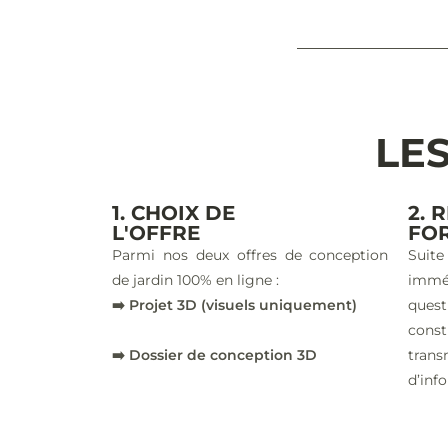
LES
1. CHOIX DE
2. 
L'OFFRE
FO
Parmi nos deux offres de conception
Suite
de jardin 100% en ligne :
imm
➡️ Projet 3D (visuels uniquement)
ques
const
➡️ Dossier de conception 3D
trans
d’inf