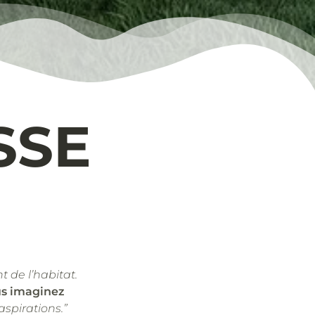
SSE
t de l’habitat.
us imaginez
aspirations.”