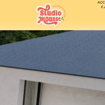
ACC
F.