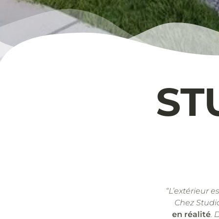
ST
“L’extérieur e
Chez Studi
en réalité
. 