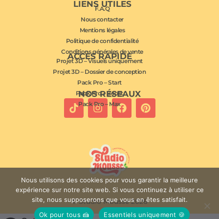
LIENS UTILES
F.A.Q
Nous contacter
Mentions légales
Politique de confidentialité
Conditions générales de vente
ACCÈS RAPIDE
Projet 3D – Visuels uniquement
Projet 3D – Dossier de conception
Pack Pro – Start
NOS RÉSEAUX
Pack Pro – Boost
Pack Pro – Max
Nous utilisons des cookies pour vous garantir la meilleure
expérience sur notre site web. Si vous continuez à utiliser ce
site, nous supposerons que vous en êtes satisfait.
© Studio Mousse 2026
Ok pour tous 🍰
Essentiels uniquement 🍪