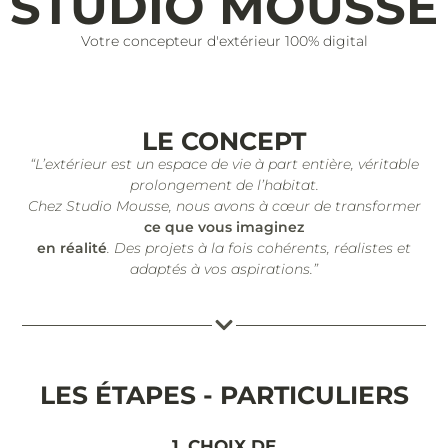
STUDIO MOUSSE
Votre concepteur d'extérieur 100% digital
LE CONCEPT
“L’extérieur est un espace de vie à part entière, véritable
prolongement de l’habitat.
Chez Studio Mousse, nous avons à cœur de transformer
ce que vous imaginez
en réalité
. Des projets à la fois cohérents, réalistes et
adaptés à vos aspirations.”
LES ÉTAPES - PARTICULIERS
1. CHOIX DE