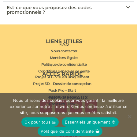
Est-ce que vous proposez des codes
promotionnels ?
LIENS UTILES
F.A.Q
Nous contacter
Mentions légales
Politique de confidentialité
Conditions générales de vente
ACCÈS RAPIDE
Projet 3D – Visuels uniquement
Projet 3D – Dossier de conception
Pack Pro – Start
NOS RÉSEAUX
Pack Pro – Boost
Nous utilisons des cookies pour vous garantir la meilleure
Pack Pro – Max
expérience sur notre site web. Si vous continuez à utiliser ce
site, nous supposerons que vous en êtes satisfait.
Ok pour tous 🍰
Essentiels uniquement 🍪
Politique de confidentialité 🥷