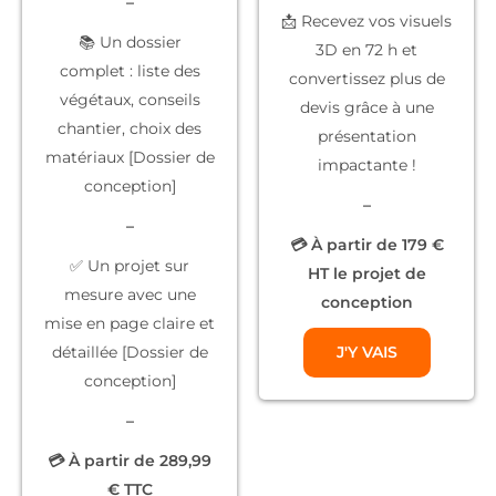
–
📩 Recevez vos
visuels
📚
Un dossier
3D
en 72 h et
complet
: liste des
convertissez plus de
végétaux, conseils
devis grâce à une
chantier, choix des
présentation
matériaux [Dossier de
impactante !
conception]
–
–
💳 À partir de 179 €
✅
Un projet sur
HT le projet de
mesure
avec une
conception
mise en page claire et
détaillée [Dossier de
J'Y VAIS
conception]
–
💳 À partir de 289,99
€ TTC