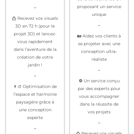
proposant un service
–
unique
📩 Recevez vos visuels
–
3D en 72 h (pour le
projet 3D) et lancez-
🏡 Aidez vos clients à
vous rapidement
se projeter
avec une
dans l’aventure de la
conception ultra-
création de votre
réaliste
jardin !
–
–
⚙️
Un service conçu
👨‍🎨 Optimisation de
par des experts
pour
l’espace et harmonie
vous accompagner
paysagère grâce à
dans la réussite de
une conception
vos projets
experte
–
–
📩 Recevez vos
visuels