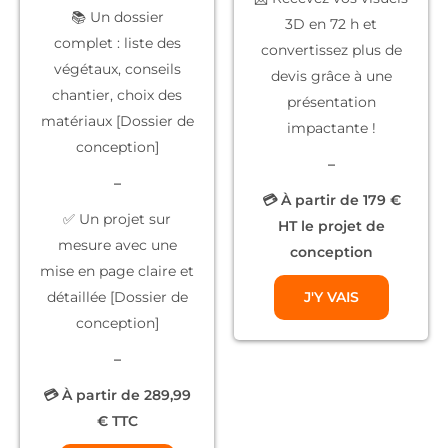
📚
Un dossier
3D
en 72 h et
complet
: liste des
convertissez plus de
végétaux, conseils
devis grâce à une
chantier, choix des
présentation
matériaux [Dossier de
impactante !
conception]
–
–
💳 À partir de 179 €
✅
Un projet sur
HT le projet de
mesure
avec une
conception
mise en page claire et
détaillée [Dossier de
J'Y VAIS
conception]
–
💳 À partir de 289,99
€ TTC