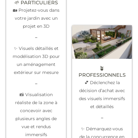
🌱 PARTICULIERS
🏡 Projetez-vous dans
votre jardin avec un
projet en 3D
–
✨ Visuels détaillés et
modélisation 3D pour
un aménagement
🪴
extérieur sur mesure
PROFESSIONNELS
💕 Déclenchez la
–
décision d’achat
avec
📸 Visualisation
des visuels immersifs
réaliste de la zone à
et détaillés
concevoir avec
–
plusieurs angles de
vue et rendus
✨
Démarquez-vous
immersifs
de la concurrence
en