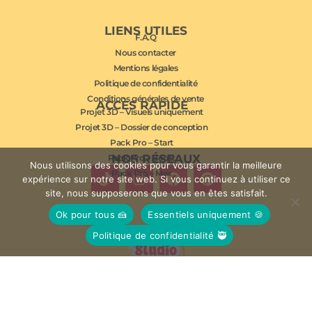
LIENS UTILES
F.A.Q
Nous contacter
Mentions légales
Politique de confidentialité
Conditions générales de vente
ACCÈS RAPIDE
Projet 3D – Visuels uniquement
Projet 3D – Dossier de conception
Pack Pro – Start
NOS RÉSEAUX
Pack Pro – Boost
Nous utilisons des cookies pour vous garantir la meilleure
Pack Pro – Max
expérience sur notre site web. Si vous continuez à utiliser ce
site, nous supposerons que vous en êtes satisfait.
Ok pour tous 🍰
Essentiels uniquement 🍪
Politique de confidentialité 🥷
© Studio Mousse 2026