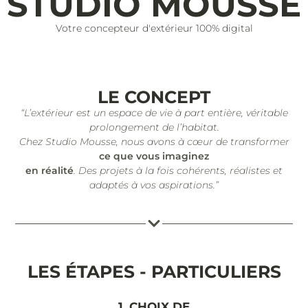
STUDIO MOUSSE
Votre concepteur d'extérieur 100% digital
LE CONCEPT
“L’extérieur est un espace de vie à part entière, véritable
prolongement de l’habitat.
Chez Studio Mousse, nous avons à cœur de transformer
ce que vous imaginez
en réalité
. Des projets à la fois cohérents, réalistes et
adaptés à vos aspirations.”
LES ÉTAPES - PARTICULIERS
1. CHOIX DE