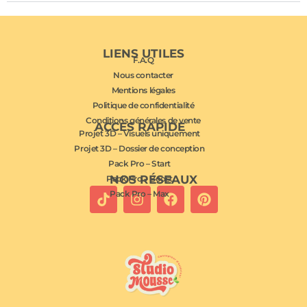
LIENS UTILES
F.A.Q
Nous contacter
Mentions légales
Politique de confidentialité
Conditions générales de vente
ACCÈS RAPIDE
Projet 3D – Visuels uniquement
Projet 3D – Dossier de conception
Pack Pro – Start
NOS RÉSEAUX
Pack Pro – Boost
Pack Pro – Max