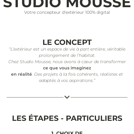
STUDIO MOUSSE
Votre concepteur d'extérieur 100% digital
LE CONCEPT
“L’extérieur est un espace de vie à part entière, véritable
prolongement de l’habitat.
Chez Studio Mousse, nous avons à cœur de transformer
ce que vous imaginez
en réalité
. Des projets à la fois cohérents, réalistes et
adaptés à vos aspirations.”
LES ÉTAPES - PARTICULIERS
1. CHOIX DE