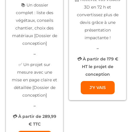
📚
Un dossier
3D
en 72 h et
complet
: liste des
convertissez plus de
végétaux, conseils
devis grâce à une
chantier, choix des
présentation
matériaux [Dossier de
impactante !
conception]
–
–
💳 À partir de 179 €
✅
Un projet sur
HT le projet de
mesure
avec une
conception
mise en page claire et
détaillée [Dossier de
J'Y VAIS
conception]
–
💳 À partir de 289,99
€ TTC