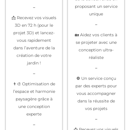
proposant un service
–
unique
📩 Recevez vos visuels
–
3D en 72 h (pour le
projet 3D) et lancez-
🏡 Aidez vos clients à
vous rapidement
se projeter
avec une
dans l’aventure de la
conception ultra-
création de votre
réaliste
jardin !
–
–
⚙️
Un service conçu
👨‍🎨 Optimisation de
par des experts
pour
l’espace et harmonie
vous accompagner
paysagère grâce à
dans la réussite de
une conception
vos projets
experte
–
–
📩 Recevez vos
visuels