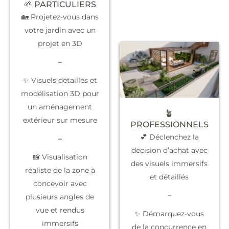
🌱 PARTICULIERS
🏡 Projetez-vous dans
votre jardin avec un
projet en 3D
–
✨ Visuels détaillés et
modélisation 3D pour
un aménagement
🪴
extérieur sur mesure
PROFESSIONNELS
💕 Déclenchez la
–
décision d’achat
avec
📸 Visualisation
des visuels immersifs
réaliste de la zone à
et détaillés
concevoir avec
–
plusieurs angles de
vue et rendus
✨
Démarquez-vous
immersifs
de la concurrence
en