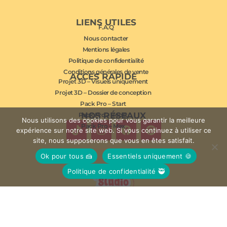
LIENS UTILES
F.A.Q
Nous contacter
Mentions légales
Politique de confidentialité
Conditions générales de vente
ACCÈS RAPIDE
Projet 3D – Visuels uniquement
Projet 3D – Dossier de conception
Pack Pro – Start
NOS RÉSEAUX
Pack Pro – Boost
Nous utilisons des cookies pour vous garantir la meilleure
Pack Pro – Max
expérience sur notre site web. Si vous continuez à utiliser ce
site, nous supposerons que vous en êtes satisfait.
Ok pour tous 🍰
Essentiels uniquement 🍪
Politique de confidentialité 🥷
© Studio Mousse 2026