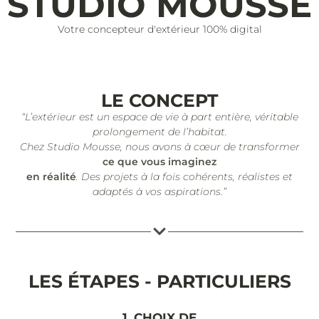
STUDIO MOUSSE
Votre concepteur d'extérieur 100% digital
LE CONCEPT
“L’extérieur est un espace de vie à part entière, véritable
prolongement de l’habitat.
Chez Studio Mousse, nous avons à cœur de transformer
ce que vous imaginez
en réalité
. Des projets à la fois cohérents, réalistes et
adaptés à vos aspirations.”
LES ÉTAPES - PARTICULIERS
1. CHOIX DE