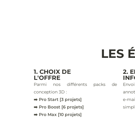
LES 
1. CHOIX DE
2. 
L'OFFRE
IN
Parmi nos différents packs de
Envoi
conception 3D :
annot
➡️ Pro Start [3 projets]
e-ma
➡️ Pro Boost [6 projets]
simpl
➡️ Pro Max [10 projets]