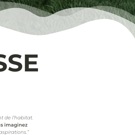
SSE
t de l’habitat.
us imaginez
aspirations.”