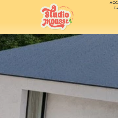
ACC
F.