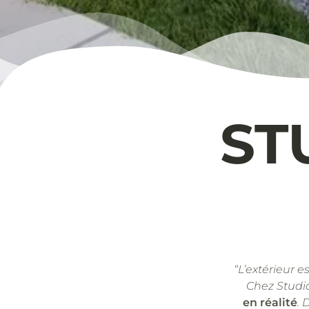
ST
“L’extérieur e
Chez Studi
en réalité
. 