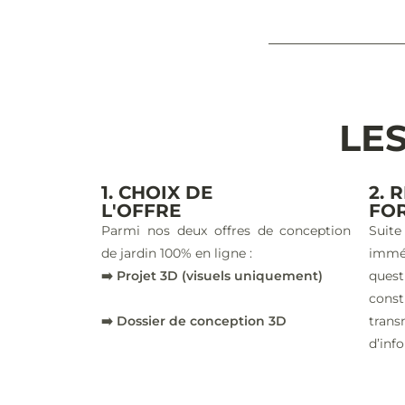
LES
1. CHOIX DE
2. 
L'OFFRE
FO
Parmi nos deux offres de conception
Suite
de jardin 100% en ligne :
imm
➡️ Projet 3D (visuels uniquement)
ques
const
➡️ Dossier de conception 3D
trans
d’inf