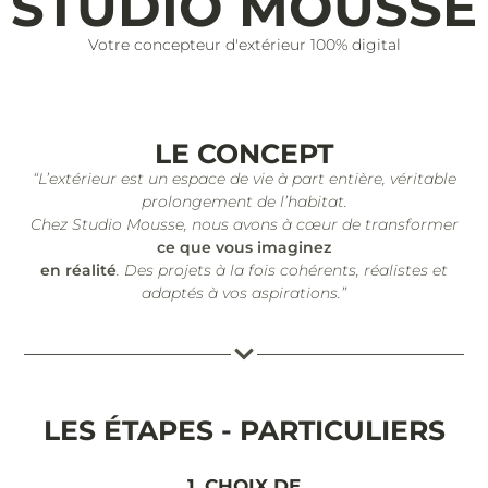
STUDIO MOUSSE
Votre concepteur d'extérieur 100% digital
LE CONCEPT
“L’extérieur est un espace de vie à part entière, véritable
prolongement de l’habitat.
Chez Studio Mousse, nous avons à cœur de transformer
ce que vous imaginez
en réalité
. Des projets à la fois cohérents, réalistes et
adaptés à vos aspirations.”
LES ÉTAPES - PARTICULIERS
1. CHOIX DE