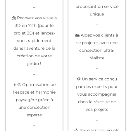
proposant un service
–
unique
📩 Recevez vos visuels
–
3D en 72 h (pour le
projet 3D) et lancez-
🏡 Aidez vos clients à
vous rapidement
se projeter
avec une
dans l’aventure de la
conception ultra-
création de votre
réaliste
jardin !
–
–
⚙️
Un service conçu
👨‍🎨 Optimisation de
par des experts
pour
l’espace et harmonie
vous accompagner
paysagère grâce à
dans la réussite de
une conception
vos projets
experte
–
–
📩 Recevez vos
visuels