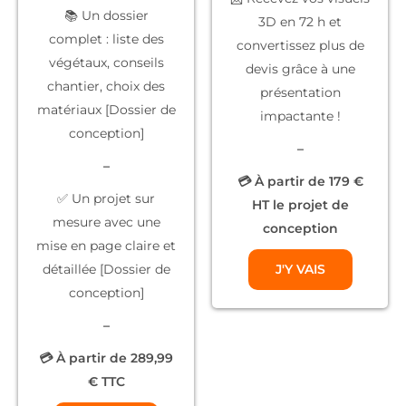
📚
Un dossier
3D
en 72 h et
complet
: liste des
convertissez plus de
végétaux, conseils
devis grâce à une
chantier, choix des
présentation
matériaux [Dossier de
impactante !
conception]
–
–
💳 À partir de 179 €
✅
Un projet sur
HT le projet de
mesure
avec une
conception
mise en page claire et
détaillée [Dossier de
J'Y VAIS
conception]
–
💳 À partir de 289,99
€ TTC