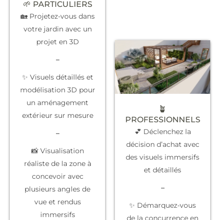
🌱 PARTICULIERS
🏡 Projetez-vous dans
votre jardin avec un
projet en 3D
–
✨ Visuels détaillés et
modélisation 3D pour
un aménagement
🪴
extérieur sur mesure
PROFESSIONNELS
💕 Déclenchez la
–
décision d’achat
avec
📸 Visualisation
des visuels immersifs
réaliste de la zone à
et détaillés
concevoir avec
–
plusieurs angles de
vue et rendus
✨
Démarquez-vous
immersifs
de la concurrence
en