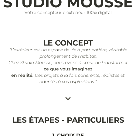
STUDIO MOUSSE
Votre concepteur d'extérieur 100% digital
LE CONCEPT
“L’extérieur est un espace de vie à part entière, véritable
prolongement de l’habitat.
Chez Studio Mousse, nous avons à cœur de transformer
ce que vous imaginez
en réalité
. Des projets à la fois cohérents, réalistes et
adaptés à vos aspirations.”
LES ÉTAPES - PARTICULIERS
1. CHOIX DE