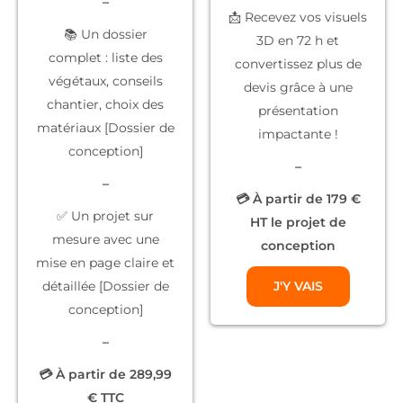
–
📩 Recevez vos
visuels
📚
Un dossier
3D
en 72 h et
complet
: liste des
convertissez plus de
végétaux, conseils
devis grâce à une
chantier, choix des
présentation
matériaux [Dossier de
impactante !
conception]
–
–
💳 À partir de 179 €
✅
Un projet sur
HT le projet de
mesure
avec une
conception
mise en page claire et
détaillée [Dossier de
J'Y VAIS
conception]
–
💳 À partir de 289,99
€ TTC