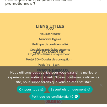
promotionnels ?
LIENS UTILES
F.A.Q
Nous contacter
Mentions légales
Politique de confidentialité
Conditions générales de vente
ACCÈS RAPIDE
Projet 3D – Visuels uniquement
Projet 3D – Dossier de conception
Pack Pro – Start
NOS RÉSEAUX
Pack Pro – Boost
Nous utilisons des cookies pour vous garantir la meilleure
Pack Pro – Max
expérience sur notre site web. Si vous continuez à utiliser ce
site, nous supposerons que vous en êtes satisfait.
Ok pour tous 🍰
Essentiels uniquement 🍪
Politique de confidentialité 🥷