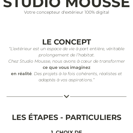
STUDIO MOUSSE
Votre concepteur d'extérieur 100% digital
LE CONCEPT
“L’extérieur est un espace de vie à part entière, véritable
prolongement de l’habitat.
Chez Studio Mousse, nous avons à cœur de transformer
ce que vous imaginez
en réalité
. Des projets à la fois cohérents, réalistes et
adaptés à vos aspirations.”
LES ÉTAPES - PARTICULIERS
1. CHOIX DE