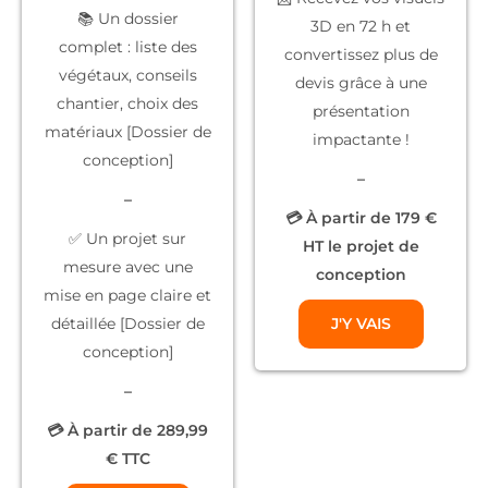
📚
Un dossier
3D
en 72 h et
complet
: liste des
convertissez plus de
végétaux, conseils
devis grâce à une
chantier, choix des
présentation
matériaux [Dossier de
impactante !
conception]
–
–
💳 À partir de 179 €
✅
Un projet sur
HT le projet de
mesure
avec une
conception
mise en page claire et
détaillée [Dossier de
J'Y VAIS
conception]
–
💳 À partir de 289,99
€ TTC