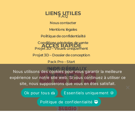
LIENS UTILES
F.A.Q
Nous contacter
Mentions légales
Politique de confidentialité
Conditions générales de vente
ACCÈS RAPIDE
Projet 3D – Visuels uniquement
Projet 3D – Dossier de conception
Pack Pro – Start
NOS RÉSEAUX
Pack Pro – Boost
Nous utilisons des cookies pour vous garantir la meilleure
Pack Pro – Max
expérience sur notre site web. Si vous continuez à utiliser ce
site, nous supposerons que vous en êtes satisfait.
Ok pour tous 🍰
Essentiels uniquement 🍪
Politique de confidentialité 🥷
© Studio Mousse 2026