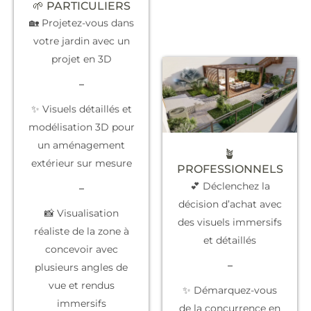
🌱 PARTICULIERS
🏡 Projetez-vous dans
votre jardin avec un
projet en 3D
–
✨ Visuels détaillés et
modélisation 3D pour
un aménagement
🪴
extérieur sur mesure
PROFESSIONNELS
💕 Déclenchez la
–
décision d’achat
avec
📸 Visualisation
des visuels immersifs
réaliste de la zone à
et détaillés
concevoir avec
–
plusieurs angles de
vue et rendus
✨
Démarquez-vous
immersifs
de la concurrence
en