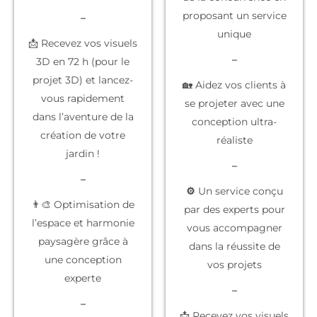
proposant un service
–
unique
📩 Recevez vos visuels
–
3D en 72 h (pour le
projet 3D) et lancez-
🏡 Aidez vos clients à
vous rapidement
se projeter
avec une
dans l’aventure de la
conception ultra-
création de votre
réaliste
jardin !
–
–
⚙️
Un service conçu
👨‍🎨 Optimisation de
par des experts
pour
l’espace et harmonie
vous accompagner
paysagère grâce à
dans la réussite de
une conception
vos projets
experte
–
–
📩 Recevez vos
visuels