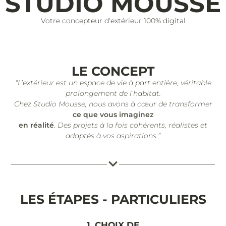
STUDIO MOUSSE
Votre concepteur d'extérieur 100% digital
LE CONCEPT
“L’extérieur est un espace de vie à part entière, véritable
prolongement de l’habitat.
Chez Studio Mousse, nous avons à cœur de transformer
ce que vous imaginez
en réalité
. Des projets à la fois cohérents, réalistes et
adaptés à vos aspirations.”
LES ÉTAPES - PARTICULIERS
1. CHOIX DE