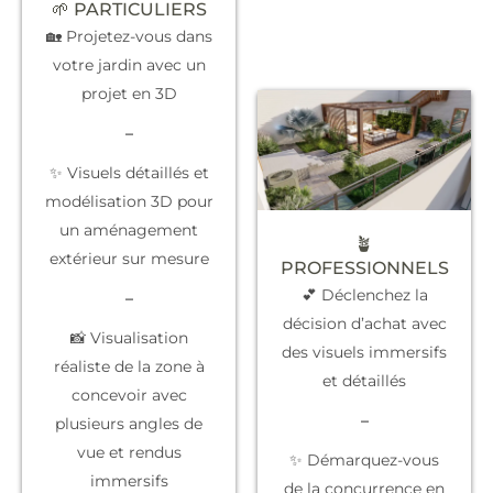
🌱 PARTICULIERS
🏡 Projetez-vous dans
votre jardin avec un
projet en 3D
–
✨ Visuels détaillés et
modélisation 3D pour
un aménagement
🪴
extérieur sur mesure
PROFESSIONNELS
💕 Déclenchez la
–
décision d’achat
avec
📸 Visualisation
des visuels immersifs
réaliste de la zone à
et détaillés
concevoir avec
–
plusieurs angles de
vue et rendus
✨
Démarquez-vous
immersifs
de la concurrence
en