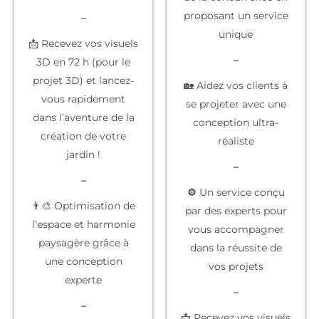
proposant un service
–
unique
📩 Recevez vos visuels
–
3D en 72 h (pour le
projet 3D) et lancez-
🏡 Aidez vos clients à
vous rapidement
se projeter
avec une
dans l’aventure de la
conception ultra-
création de votre
réaliste
jardin !
–
–
⚙️
Un service conçu
👨‍🎨 Optimisation de
par des experts
pour
l’espace et harmonie
vous accompagner
paysagère grâce à
dans la réussite de
une conception
vos projets
experte
–
–
📩 Recevez vos
visuels