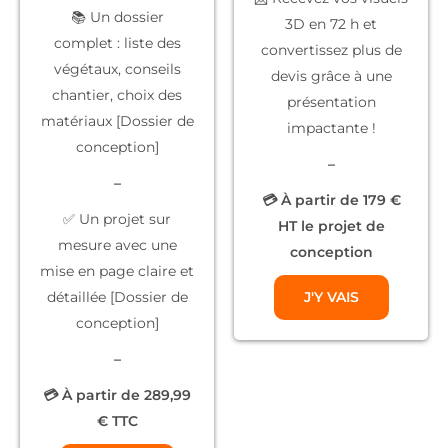
📚
Un dossier
3D
en 72 h et
complet
: liste des
convertissez plus de
végétaux, conseils
devis grâce à une
chantier, choix des
présentation
matériaux [Dossier de
impactante !
conception]
–
–
💳 À partir de 179 €
✅
Un projet sur
HT le projet de
mesure
avec une
conception
mise en page claire et
détaillée [Dossier de
J'Y VAIS
conception]
–
💳 À partir de 289,99
€ TTC