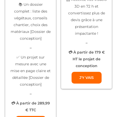
📚
Un dossier
3D
en 72 h et
complet
: liste des
convertissez plus de
végétaux, conseils
devis grâce à une
chantier, choix des
présentation
matériaux [Dossier de
impactante !
conception]
–
–
💳 À partir de 179 €
✅
Un projet sur
HT le projet de
mesure
avec une
conception
mise en page claire et
détaillée [Dossier de
J'Y VAIS
conception]
–
💳 À partir de 289,99
€ TTC