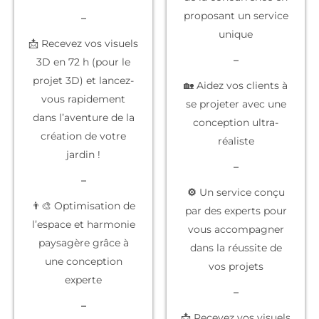
proposant un service
–
unique
📩 Recevez vos visuels
–
3D en 72 h (pour le
projet 3D) et lancez-
🏡 Aidez vos clients à
vous rapidement
se projeter
avec une
dans l’aventure de la
conception ultra-
création de votre
réaliste
jardin !
–
–
⚙️
Un service conçu
👨‍🎨 Optimisation de
par des experts
pour
l’espace et harmonie
vous accompagner
paysagère grâce à
dans la réussite de
une conception
vos projets
experte
–
–
📩 Recevez vos
visuels