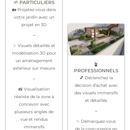
🌱 PARTICULIERS
🏡 Projetez-vous dans
votre jardin avec un
projet en 3D
–
✨ Visuels détaillés et
modélisation 3D pour
un aménagement
🪴
extérieur sur mesure
PROFESSIONNELS
💕 Déclenchez la
–
décision d’achat
avec
📸 Visualisation
des visuels immersifs
réaliste de la zone à
et détaillés
concevoir avec
–
plusieurs angles de
vue et rendus
✨
Démarquez-vous
immersifs
de la concurrence
en