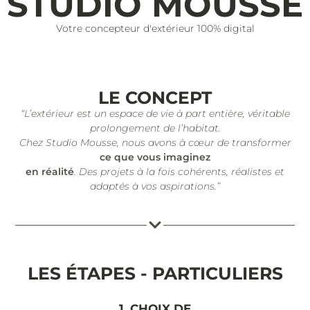
STUDIO MOUSSE
Votre concepteur d'extérieur 100% digital
LE CONCEPT
“L’extérieur est un espace de vie à part entière, véritable
prolongement de l’habitat.
Chez Studio Mousse, nous avons à cœur de transformer
ce que vous imaginez
en réalité
. Des projets à la fois cohérents, réalistes et
adaptés à vos aspirations.”
LES ÉTAPES - PARTICULIERS
1. CHOIX DE