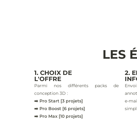
LES 
1. CHOIX DE
2. 
L'OFFRE
IN
Parmi nos différents packs de
Envoi
conception 3D :
annot
➡️ Pro Start [3 projets]
e-ma
➡️ Pro Boost [6 projets]
simpl
➡️ Pro Max [10 projets]