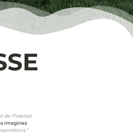
SSE
t de l’habitat.
us imaginez
aspirations.”