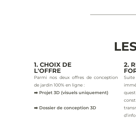
LES
1. CHOIX DE
2. 
L'OFFRE
FO
Parmi nos deux offres de conception
Suite
de jardin 100% en ligne :
imm
➡️ Projet 3D (visuels uniquement)
ques
const
➡️ Dossier de conception 3D
trans
d’inf