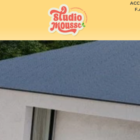
ACC
F.