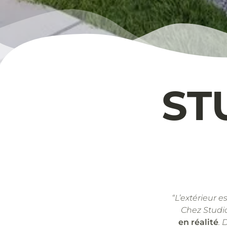
ST
“L’extérieur e
Chez Studi
en réalité
. 