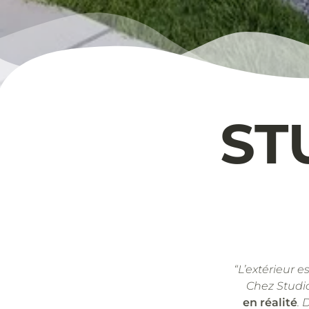
ST
“L’extérieur e
Chez Studi
en réalité
. 