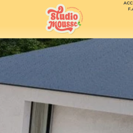
ACC
F.