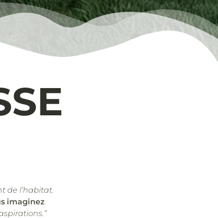
SSE
t de l’habitat.
us imaginez
aspirations.”