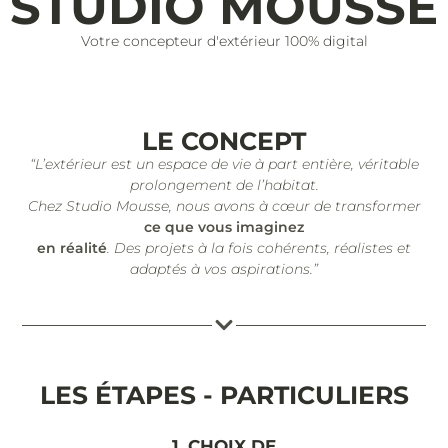
STUDIO MOUSSE
Votre concepteur d'extérieur 100% digital
LE CONCEPT
“L’extérieur est un espace de vie à part entière, véritable
prolongement de l’habitat.
Chez Studio Mousse, nous avons à cœur de transformer
ce que vous imaginez
en réalité
. Des projets à la fois cohérents, réalistes et
adaptés à vos aspirations.”
LES ÉTAPES - PARTICULIERS
1. CHOIX DE