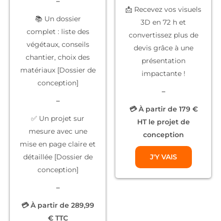
–
📩 Recevez vos
visuels
📚
Un dossier
3D
en 72 h et
complet
: liste des
convertissez plus de
végétaux, conseils
devis grâce à une
chantier, choix des
présentation
matériaux [Dossier de
impactante !
conception]
–
–
💳 À partir de 179 €
✅
Un projet sur
HT le projet de
mesure
avec une
conception
mise en page claire et
détaillée [Dossier de
J'Y VAIS
conception]
–
💳 À partir de 289,99
€ TTC