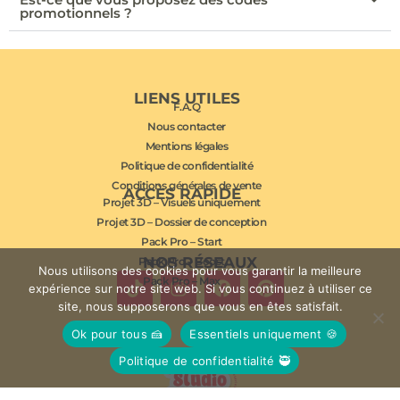
promotionnels ?
LIENS UTILES
F.A.Q
Nous contacter
Mentions légales
Politique de confidentialité
Conditions générales de vente
ACCÈS RAPIDE
Projet 3D – Visuels uniquement
Projet 3D – Dossier de conception
Pack Pro – Start
NOS RÉSEAUX
Pack Pro – Boost
Nous utilisons des cookies pour vous garantir la meilleure
Pack Pro – Max
expérience sur notre site web. Si vous continuez à utiliser ce
site, nous supposerons que vous en êtes satisfait.
Ok pour tous 🍰
Essentiels uniquement 🍪
Politique de confidentialité 🥷