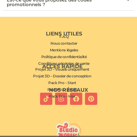
promotionnels ?
LIENS UTILES
F.A.Q
Nous contacter
Mentions légales
Politique de confidentialité
Conditions générales de vente
ACCÈS RAPIDE
Projet 3D – Visuels uniquement
Projet 3D – Dossier de conception
Pack Pro – Start
NOS RÉSEAUX
Pack Pro – Boost
Pack Pro – Max