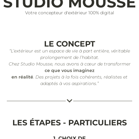
STUDIO MOUSSE
Votre concepteur d'extérieur 100% digital
LE CONCEPT
“L’extérieur est un espace de vie à part entière, véritable
prolongement de l’habitat.
Chez Studio Mousse, nous avons à cœur de transformer
ce que vous imaginez
en réalité
. Des projets à la fois cohérents, réalistes et
adaptés à vos aspirations.”
LES ÉTAPES - PARTICULIERS
1. CHOIX DE