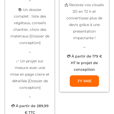
–
📩 Recevez vos
visuels
📚
Un dossier
3D
en 72 h et
complet
: liste des
convertissez plus de
végétaux, conseils
devis grâce à une
chantier, choix des
présentation
matériaux [Dossier de
impactante !
conception]
–
–
💳 À partir de 179 €
✅
Un projet sur
HT le projet de
mesure
avec une
conception
mise en page claire et
détaillée [Dossier de
J'Y VAIS
conception]
–
💳 À partir de 289,99
€ TTC