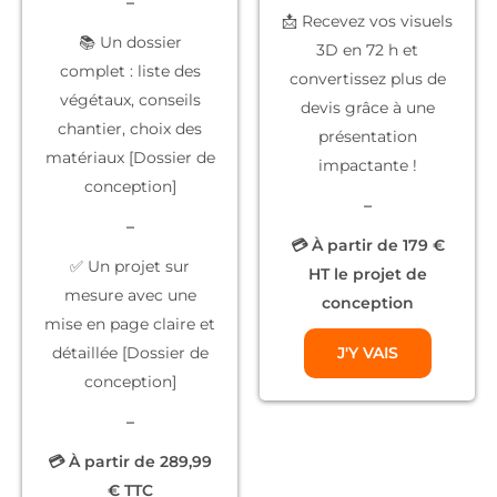
–
📩 Recevez vos
visuels
📚
Un dossier
3D
en 72 h et
complet
: liste des
convertissez plus de
végétaux, conseils
devis grâce à une
chantier, choix des
présentation
matériaux [Dossier de
impactante !
conception]
–
–
💳 À partir de 179 €
✅
Un projet sur
HT le projet de
mesure
avec une
conception
mise en page claire et
détaillée [Dossier de
J'Y VAIS
conception]
–
💳 À partir de 289,99
€ TTC