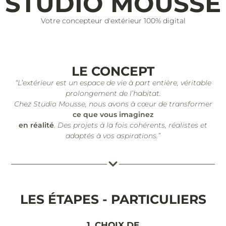
STUDIO MOUSSE
Votre concepteur d'extérieur 100% digital
LE CONCEPT
“L’extérieur est un espace de vie à part entière, véritable
prolongement de l’habitat.
Chez Studio Mousse, nous avons à cœur de transformer
ce que vous imaginez
en réalité
. Des projets à la fois cohérents, réalistes et
adaptés à vos aspirations.”
LES ÉTAPES - PARTICULIERS
1. CHOIX DE