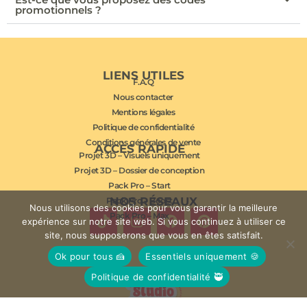
promotionnels ?
LIENS UTILES
F.A.Q
Nous contacter
Mentions légales
Politique de confidentialité
Conditions générales de vente
ACCÈS RAPIDE
Projet 3D – Visuels uniquement
Projet 3D – Dossier de conception
Pack Pro – Start
NOS RÉSEAUX
Pack Pro – Boost
Nous utilisons des cookies pour vous garantir la meilleure
Pack Pro – Max
expérience sur notre site web. Si vous continuez à utiliser ce
site, nous supposerons que vous en êtes satisfait.
Ok pour tous 🍰
Essentiels uniquement 🍪
Politique de confidentialité 🥷