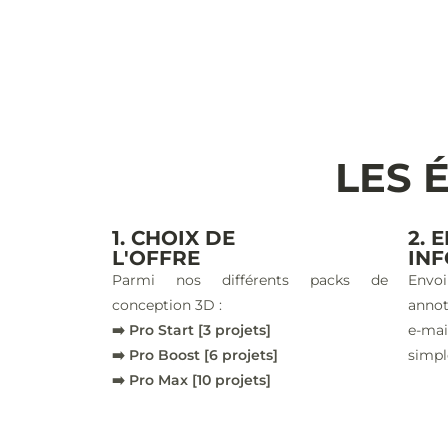
LES 
1. CHOIX DE
2. 
L'OFFRE
IN
Parmi nos différents packs de
Envoi
conception 3D :
annot
➡️ Pro Start [3 projets]
e-ma
➡️ Pro Boost [6 projets]
simpl
➡️ Pro Max [10 projets]