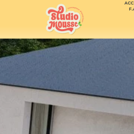
ACC
F.