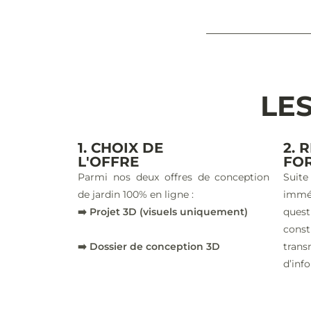
LES
1. CHOIX DE
2. 
L'OFFRE
FO
Parmi nos deux offres de conception
Suite
de jardin 100% en ligne :
imm
➡️ Projet 3D (visuels uniquement)
ques
const
➡️ Dossier de conception 3D
trans
d’inf