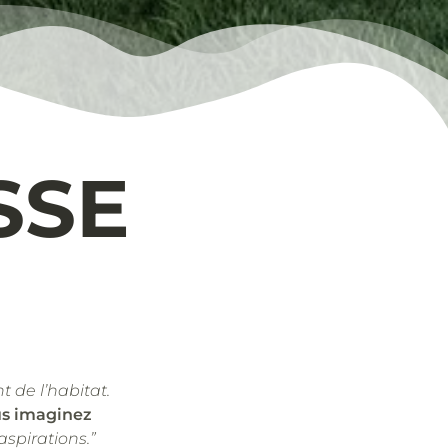
SSE
t de l’habitat.
us imaginez
aspirations.”