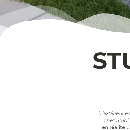
ST
“L’extérieur e
Chez Studi
en réalité
. 