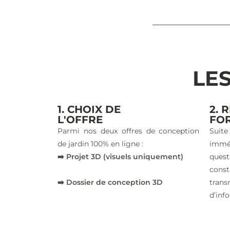
LES
1. CHOIX DE
2. 
L'OFFRE
FO
Parmi nos deux offres de conception
Suite
de jardin 100% en ligne :
imm
➡️ Projet 3D (visuels uniquement)
ques
const
➡️ Dossier de conception 3D
trans
d’inf