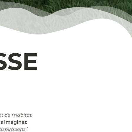
SSE
t de l’habitat.
us imaginez
aspirations.”