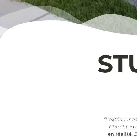
ST
“L’extérieur e
Chez Studi
en réalité
. 