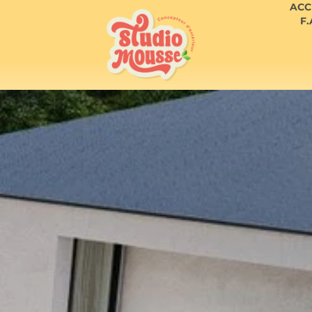
ACC
F.