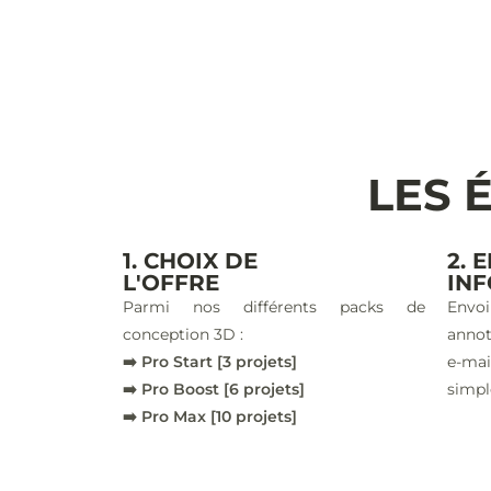
LES 
1. CHOIX DE
2. 
L'OFFRE
IN
Parmi nos différents packs de
Envoi
conception 3D :
annot
➡️ Pro Start [3 projets]
e-ma
➡️ Pro Boost [6 projets]
simpl
➡️ Pro Max [10 projets]