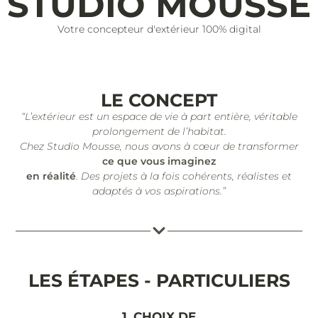
STUDIO MOUSSE
Votre concepteur d'extérieur 100% digital
LE CONCEPT
“L’extérieur est un espace de vie à part entière, véritable
prolongement de l’habitat.
Chez Studio Mousse, nous avons à cœur de transformer
ce que vous imaginez
en réalité
. Des projets à la fois cohérents, réalistes et
adaptés à vos aspirations.”
LES ÉTAPES - PARTICULIERS
1. CHOIX DE