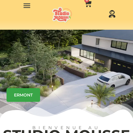
0
ERMONT
BIENVENUE AU