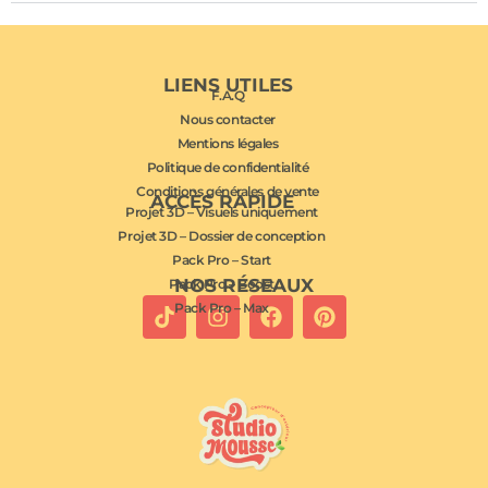
LIENS UTILES
F.A.Q
Nous contacter
Mentions légales
Politique de confidentialité
Conditions générales de vente
ACCÈS RAPIDE
Projet 3D – Visuels uniquement
Projet 3D – Dossier de conception
Pack Pro – Start
NOS RÉSEAUX
Pack Pro – Boost
Pack Pro – Max