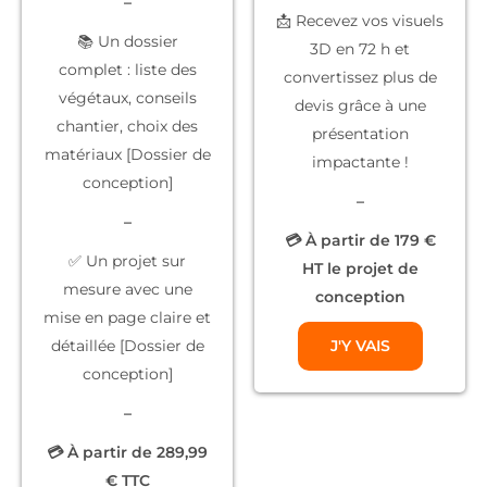
–
📩 Recevez vos
visuels
📚
Un dossier
3D
en 72 h et
complet
: liste des
convertissez plus de
végétaux, conseils
devis grâce à une
chantier, choix des
présentation
matériaux [Dossier de
impactante !
conception]
–
–
💳 À partir de 179 €
✅
Un projet sur
HT le projet de
mesure
avec une
conception
mise en page claire et
détaillée [Dossier de
J'Y VAIS
conception]
–
💳 À partir de 289,99
€ TTC