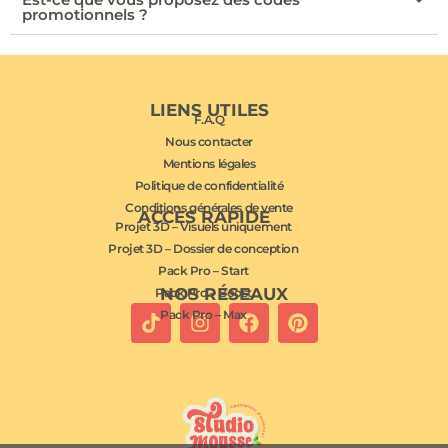
promotionnels ?
LIENS UTILES
F.A.Q
Nous contacter
Mentions légales
Politique de confidentialité
Conditions générales de vente
ACCÈS RAPIDE
Projet 3D – Visuels uniquement
Projet 3D – Dossier de conception
Pack Pro – Start
NOS RÉSEAUX
Pack Pro – Boost
Pack Pro – Max