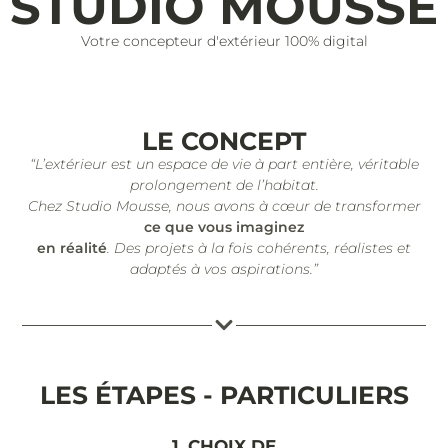
STUDIO MOUSSE
Votre concepteur d'extérieur 100% digital
LE CONCEPT
“L’extérieur est un espace de vie à part entière, véritable
prolongement de l’habitat.
Chez Studio Mousse, nous avons à cœur de transformer
ce que vous imaginez
en réalité
. Des projets à la fois cohérents, réalistes et
adaptés à vos aspirations.”
LES ÉTAPES - PARTICULIERS
1. CHOIX DE