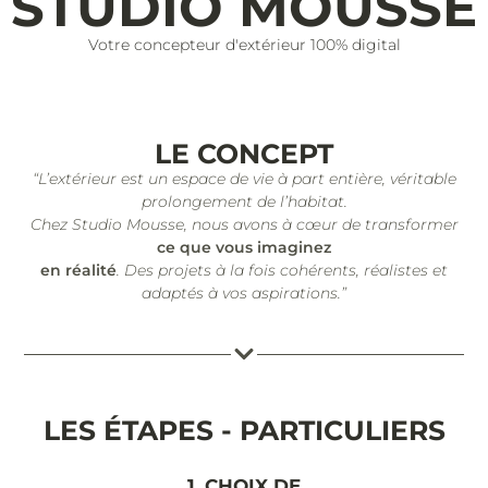
STUDIO MOUSSE
Votre concepteur d'extérieur 100% digital
LE CONCEPT
“L’extérieur est un espace de vie à part entière, véritable
prolongement de l’habitat.
Chez Studio Mousse, nous avons à cœur de transformer
ce que vous imaginez
en réalité
. Des projets à la fois cohérents, réalistes et
adaptés à vos aspirations.”
LES ÉTAPES - PARTICULIERS
1. CHOIX DE