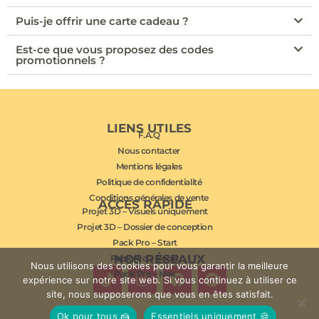
Puis-je offrir une carte cadeau ?
Est-ce que vous proposez des codes
promotionnels ?
LIENS UTILES
F.A.Q
Nous contacter
Mentions légales
Politique de confidentialité
Conditions générales de vente
ACCÈS RAPIDE
Projet 3D – Visuels uniquement
Projet 3D – Dossier de conception
Pack Pro – Start
NOS RÉSEAUX
Pack Pro – Boost
Nous utilisons des cookies pour vous garantir la meilleure
Pack Pro – Max
expérience sur notre site web. Si vous continuez à utiliser ce
site, nous supposerons que vous en êtes satisfait.
Ok pour tous 🍰
Essentiels uniquement 🍪