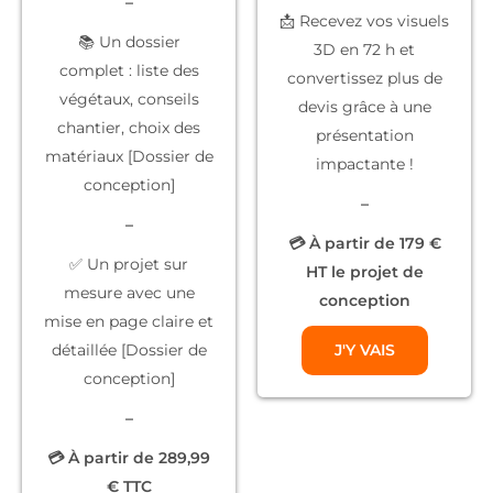
–
📩 Recevez vos
visuels
📚
Un dossier
3D
en 72 h et
complet
: liste des
convertissez plus de
végétaux, conseils
devis grâce à une
chantier, choix des
présentation
matériaux [Dossier de
impactante !
conception]
–
–
💳 À partir de 179 €
✅
Un projet sur
HT le projet de
mesure
avec une
conception
mise en page claire et
détaillée [Dossier de
J'Y VAIS
conception]
–
💳 À partir de 289,99
€ TTC