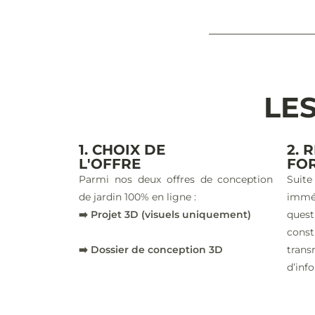
LES
1. CHOIX DE
2. 
L'OFFRE
FO
Parmi nos deux offres de conception
Suite
de jardin 100% en ligne :
imm
➡️ Projet 3D (visuels uniquement)
ques
const
➡️ Dossier de conception 3D
trans
d’inf