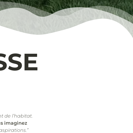
SSE
t de l’habitat.
us imaginez
aspirations.”