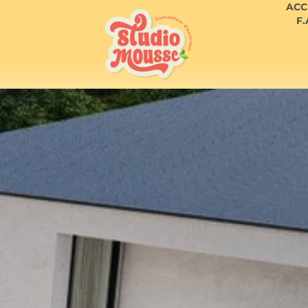
ACC
F.