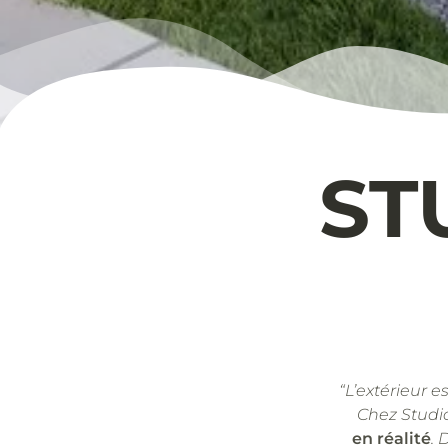
ST
“L’extérieur e
Chez Studi
en réalité
. 