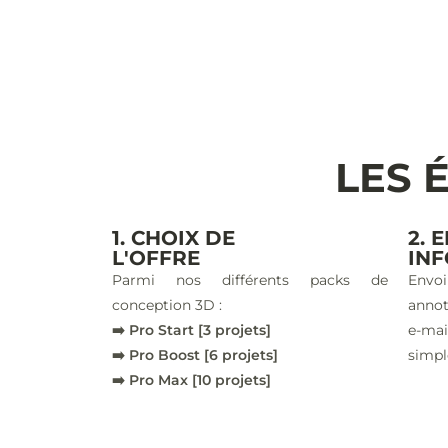
LES 
1. CHOIX DE
2. 
L'OFFRE
IN
Parmi nos différents packs de
Envoi
conception 3D :
annot
➡️ Pro Start [3 projets]
e-ma
➡️ Pro Boost [6 projets]
simpl
➡️ Pro Max [10 projets]