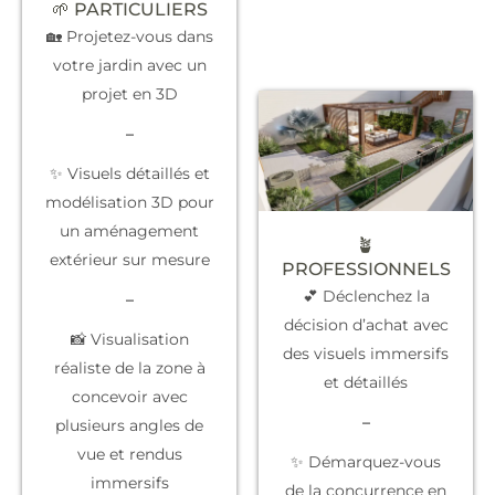
🌱 PARTICULIERS
🏡 Projetez-vous dans
votre jardin avec un
projet en 3D
–
✨ Visuels détaillés et
modélisation 3D pour
un aménagement
🪴
extérieur sur mesure
PROFESSIONNELS
💕 Déclenchez la
–
décision d’achat
avec
📸 Visualisation
des visuels immersifs
réaliste de la zone à
et détaillés
concevoir avec
–
plusieurs angles de
vue et rendus
✨
Démarquez-vous
immersifs
de la concurrence
en