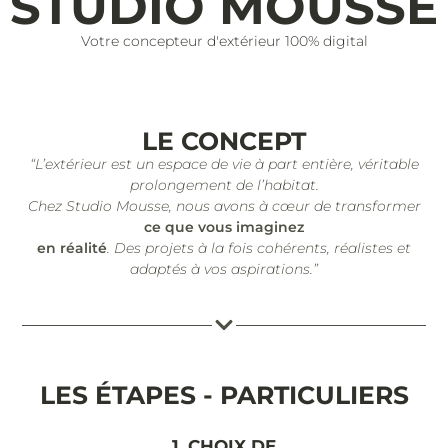
STUDIO MOUSSE
Votre concepteur d'extérieur 100% digital
LE CONCEPT
“L’extérieur est un espace de vie à part entière, véritable
prolongement de l’habitat.
Chez Studio Mousse, nous avons à cœur de transformer
ce que vous imaginez
en réalité
. Des projets à la fois cohérents, réalistes et
adaptés à vos aspirations.”
LES ÉTAPES - PARTICULIERS
1. CHOIX DE