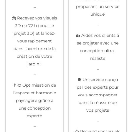
proposant un service
–
unique
📩 Recevez vos visuels
–
3D en 72 h (pour le
projet 3D) et lancez-
🏡 Aidez vos clients à
vous rapidement
se projeter
avec une
dans l’aventure de la
conception ultra-
création de votre
réaliste
jardin !
–
–
⚙️
Un service conçu
👨‍🎨 Optimisation de
par des experts
pour
l’espace et harmonie
vous accompagner
paysagère grâce à
dans la réussite de
une conception
vos projets
experte
–
–
📩 Recevez vos
visuels