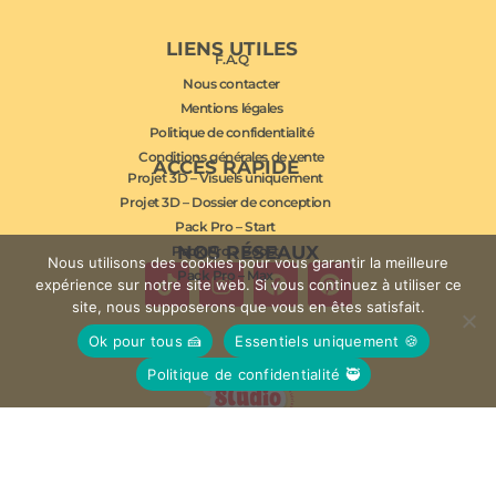
LIENS UTILES
F.A.Q
Nous contacter
Mentions légales
Politique de confidentialité
Conditions générales de vente
ACCÈS RAPIDE
Projet 3D – Visuels uniquement
Projet 3D – Dossier de conception
Pack Pro – Start
NOS RÉSEAUX
Pack Pro – Boost
Nous utilisons des cookies pour vous garantir la meilleure
Pack Pro – Max
expérience sur notre site web. Si vous continuez à utiliser ce
site, nous supposerons que vous en êtes satisfait.
Ok pour tous 🍰
Essentiels uniquement 🍪
Politique de confidentialité 🥷
© Studio Mousse 2026