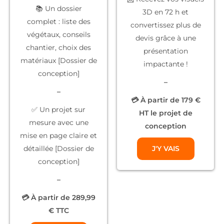
📚
Un dossier
3D
en 72 h et
complet
: liste des
convertissez plus de
végétaux, conseils
devis grâce à une
chantier, choix des
présentation
matériaux [Dossier de
impactante !
conception]
–
–
💳 À partir de 179 €
✅
Un projet sur
HT le projet de
mesure
avec une
conception
mise en page claire et
détaillée [Dossier de
J'Y VAIS
conception]
–
💳 À partir de 289,99
€ TTC