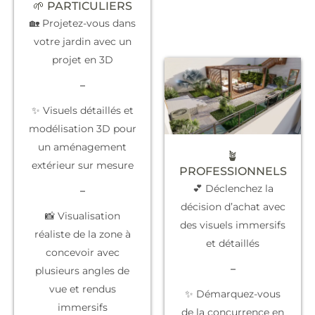
🌱 PARTICULIERS
🏡 Projetez-vous dans
votre jardin avec un
projet en 3D
–
✨ Visuels détaillés et
modélisation 3D pour
un aménagement
🪴
extérieur sur mesure
PROFESSIONNELS
💕 Déclenchez la
–
décision d’achat
avec
📸 Visualisation
des visuels immersifs
réaliste de la zone à
et détaillés
concevoir avec
–
plusieurs angles de
vue et rendus
✨
Démarquez-vous
immersifs
de la concurrence
en