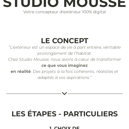
STUDIO MOUSSE
Votre concepteur d'extérieur 100% digital
LE CONCEPT
“L’extérieur est un espace de vie à part entière, véritable
prolongement de l’habitat.
Chez Studio Mousse, nous avons à cœur de transformer
ce que vous imaginez
en réalité
. Des projets à la fois cohérents, réalistes et
adaptés à vos aspirations.”
LES ÉTAPES - PARTICULIERS
1. CHOIX DE