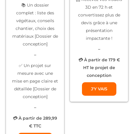
📚
Un dossier
3D
en 72 h et
complet
: liste des
convertissez plus de
végétaux, conseils
devis grâce à une
chantier, choix des
présentation
matériaux [Dossier de
impactante !
conception]
–
–
💳 À partir de 179 €
✅
Un projet sur
HT le projet de
mesure
avec une
conception
mise en page claire et
détaillée [Dossier de
J'Y VAIS
conception]
–
💳 À partir de 289,99
€ TTC