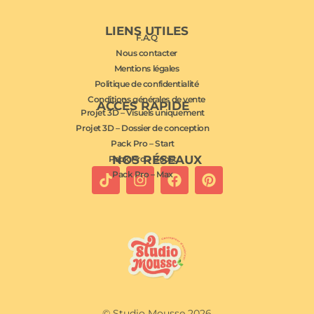
LIENS UTILES
F.A.Q
Nous contacter
Mentions légales
Politique de confidentialité
Conditions générales de vente
ACCÈS RAPIDE
Projet 3D – Visuels uniquement
Projet 3D – Dossier de conception
Pack Pro – Start
NOS RÉSEAUX
Pack Pro – Boost
Pack Pro – Max
© Studio Mousse 2026