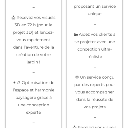
proposant un service
–
unique
📩 Recevez vos visuels
–
3D en 72 h (pour le
projet 3D) et lancez-
🏡 Aidez vos clients à
vous rapidement
se projeter
avec une
dans l’aventure de la
conception ultra-
création de votre
réaliste
jardin !
–
–
⚙️
Un service conçu
👨‍🎨 Optimisation de
par des experts
pour
l’espace et harmonie
vous accompagner
paysagère grâce à
dans la réussite de
une conception
vos projets
experte
–
–
📩 Recevez vos
visuels