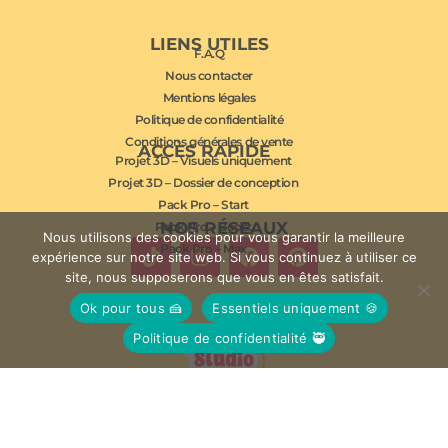
LIENS UTILES
F.A.Q
Nous contacter
Mentions légales
Politique de confidentialité
Conditions générales de vente
ACCÈS RAPIDE
Projet 3D – Visuels uniquement
Projet 3D – Dossier de conception
Pack Pro – Start
NOS RÉSEAUX
Pack Pro – Boost
Nous utilisons des cookies pour vous garantir la meilleure
Pack Pro – Max
expérience sur notre site web. Si vous continuez à utiliser ce
site, nous supposerons que vous en êtes satisfait.
Ok pour tous 🍰
Essentiels uniquement 🍪
Politique de confidentialité 🥷
© Studio Mousse 2026