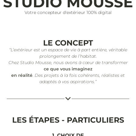
STUDIO MOUSSE
Votre concepteur d'extérieur 100% digital
LE CONCEPT
“L’extérieur est un espace de vie à part entière, véritable
prolongement de l’habitat.
Chez Studio Mousse, nous avons à cœur de transformer
ce que vous imaginez
en réalité
. Des projets à la fois cohérents, réalistes et
adaptés à vos aspirations.”
LES ÉTAPES - PARTICULIERS
1. CHOIX DE