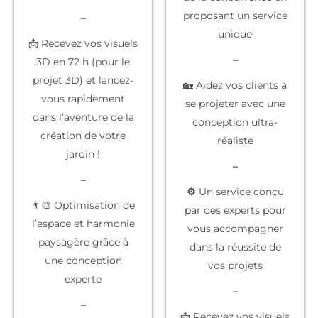
proposant un service
–
unique
📩 Recevez vos visuels
–
3D en 72 h (pour le
projet 3D) et lancez-
🏡 Aidez vos clients à
vous rapidement
se projeter
avec une
dans l’aventure de la
conception ultra-
création de votre
réaliste
jardin !
–
–
⚙️
Un service conçu
👨‍🎨 Optimisation de
par des experts
pour
l’espace et harmonie
vous accompagner
paysagère grâce à
dans la réussite de
une conception
vos projets
experte
–
–
📩 Recevez vos
visuels