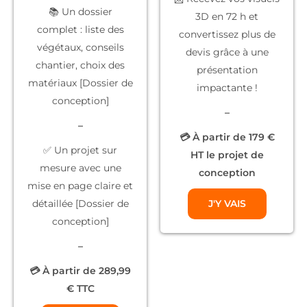
📚
Un dossier
3D
en 72 h et
complet
: liste des
convertissez plus de
végétaux, conseils
devis grâce à une
chantier, choix des
présentation
matériaux [Dossier de
impactante !
conception]
–
–
💳 À partir de 179 €
✅
Un projet sur
HT le projet de
mesure
avec une
conception
mise en page claire et
détaillée [Dossier de
J'Y VAIS
conception]
–
💳 À partir de 289,99
€ TTC