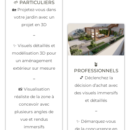
🌱 PARTICULIERS
🏡 Projetez-vous dans
votre jardin avec un
projet en 3D
–
✨ Visuels détaillés et
modélisation 3D pour
un aménagement
🪴
extérieur sur mesure
PROFESSIONNELS
💕 Déclenchez la
–
décision d’achat
avec
📸 Visualisation
des visuels immersifs
réaliste de la zone à
et détaillés
concevoir avec
–
plusieurs angles de
vue et rendus
✨
Démarquez-vous
immersifs
de la concurrence
en