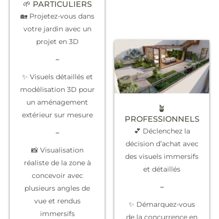
🌱 PARTICULIERS
🏡 Projetez-vous dans
votre jardin avec un
projet en 3D
–
✨ Visuels détaillés et
modélisation 3D pour
un aménagement
🪴
extérieur sur mesure
PROFESSIONNELS
💕 Déclenchez la
–
décision d’achat
avec
📸 Visualisation
des visuels immersifs
réaliste de la zone à
et détaillés
concevoir avec
–
plusieurs angles de
vue et rendus
✨
Démarquez-vous
immersifs
de la concurrence
en