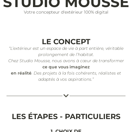
STUDIO MOUSSE
Votre concepteur d'extérieur 100% digital
LE CONCEPT
“L’extérieur est un espace de vie à part entière, véritable
prolongement de l’habitat.
Chez Studio Mousse, nous avons à cœur de transformer
ce que vous imaginez
en réalité
. Des projets à la fois cohérents, réalistes et
adaptés à vos aspirations.”
LES ÉTAPES - PARTICULIERS
1. CHOIX DE