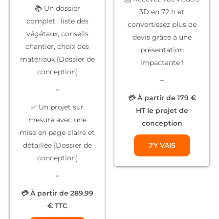
📚
Un dossier
3D
en 72 h et
complet
: liste des
convertissez plus de
végétaux, conseils
devis grâce à une
chantier, choix des
présentation
matériaux [Dossier de
impactante !
conception]
–
–
💳 À partir de 179 €
✅
Un projet sur
HT le projet de
mesure
avec une
conception
mise en page claire et
détaillée [Dossier de
J'Y VAIS
conception]
–
💳 À partir de 289,99
€ TTC