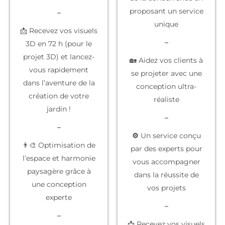
proposant un service
–
unique
📩 Recevez vos visuels
–
3D en 72 h (pour le
projet 3D) et lancez-
🏡 Aidez vos clients à
vous rapidement
se projeter
avec une
dans l’aventure de la
conception ultra-
création de votre
réaliste
jardin !
–
–
⚙️
Un service conçu
👨‍🎨 Optimisation de
par des experts
pour
l’espace et harmonie
vous accompagner
paysagère grâce à
dans la réussite de
une conception
vos projets
experte
–
–
📩 Recevez vos
visuels