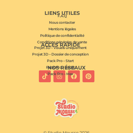
LIENS UTILES
F.A.Q
Nous contacter
Mentions légales
Politique de confidentialité
Conditions générales de vente
ACCÈS RAPIDE
Projet 3D – Visuels uniquement
Projet 3D – Dossier de conception
Pack Pro – Start
NOS RÉSEAUX
Pack Pro – Boost
Pack Pro – Max
© Studio Mousse 2026