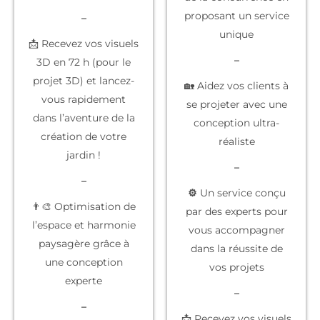
proposant un service
–
unique
📩 Recevez vos visuels
–
3D en 72 h (pour le
projet 3D) et lancez-
🏡 Aidez vos clients à
vous rapidement
se projeter
avec une
dans l’aventure de la
conception ultra-
création de votre
réaliste
jardin !
–
–
⚙️
Un service conçu
👨‍🎨 Optimisation de
par des experts
pour
l’espace et harmonie
vous accompagner
paysagère grâce à
dans la réussite de
une conception
vos projets
experte
–
–
📩 Recevez vos
visuels