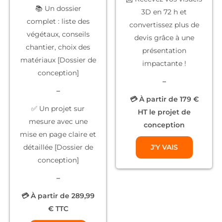
📚
Un dossier
3D
en 72 h et
complet
: liste des
convertissez plus de
végétaux, conseils
devis grâce à une
chantier, choix des
présentation
matériaux [Dossier de
impactante !
conception]
–
–
💳 À partir de 179 €
✅
Un projet sur
HT le projet de
mesure
avec une
conception
mise en page claire et
détaillée [Dossier de
J'Y VAIS
conception]
–
💳 À partir de 289,99
€ TTC