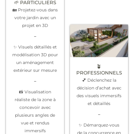
🌱 PARTICULIERS
🏡 Projetez-vous dans
votre jardin avec un
projet en 3D
–
✨ Visuels détaillés et
modélisation 3D pour
un aménagement
🪴
extérieur sur mesure
PROFESSIONNELS
💕 Déclenchez la
–
décision d’achat
avec
📸 Visualisation
des visuels immersifs
réaliste de la zone à
et détaillés
concevoir avec
–
plusieurs angles de
vue et rendus
✨
Démarquez-vous
immersifs
de la concurrence
en