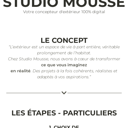
STUDIO MOUSSE
Votre concepteur d'extérieur 100% digital
LE CONCEPT
“L’extérieur est un espace de vie à part entière, véritable
prolongement de l’habitat.
Chez Studio Mousse, nous avons à cœur de transformer
ce que vous imaginez
en réalité
. Des projets à la fois cohérents, réalistes et
adaptés à vos aspirations.”
LES ÉTAPES - PARTICULIERS
1. CHOIX DE