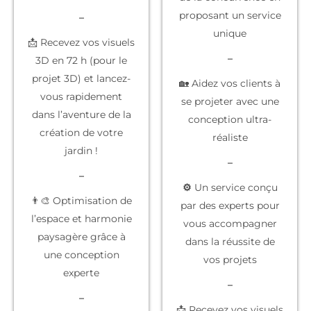
proposant un service
–
unique
📩 Recevez vos visuels
–
3D en 72 h (pour le
projet 3D) et lancez-
🏡 Aidez vos clients à
vous rapidement
se projeter
avec une
dans l’aventure de la
conception ultra-
création de votre
réaliste
jardin !
–
–
⚙️
Un service conçu
👨‍🎨 Optimisation de
par des experts
pour
l’espace et harmonie
vous accompagner
paysagère grâce à
dans la réussite de
une conception
vos projets
experte
–
–
📩 Recevez vos
visuels