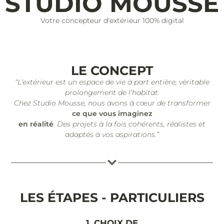
STUDIO MOUSSE
Votre concepteur d'extérieur 100% digital
LE CONCEPT
“L’extérieur est un espace de vie à part entière, véritable
prolongement de l’habitat.
Chez Studio Mousse, nous avons à cœur de transformer
ce que vous imaginez
en réalité
. Des projets à la fois cohérents, réalistes et
adaptés à vos aspirations.”
LES ÉTAPES - PARTICULIERS
1. CHOIX DE