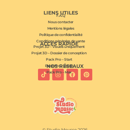
LIENS UTILES
F.A.Q
Nous contacter
Mentions légales
Politique de confidentialité
Conditions générales de vente
ACCÈS RAPIDE
Projet 3D – Visuels uniquement
Projet 3D – Dossier de conception
Pack Pro – Start
NOS RÉSEAUX
Pack Pro – Boost
Pack Pro – Max
© Studio Mousse 2026