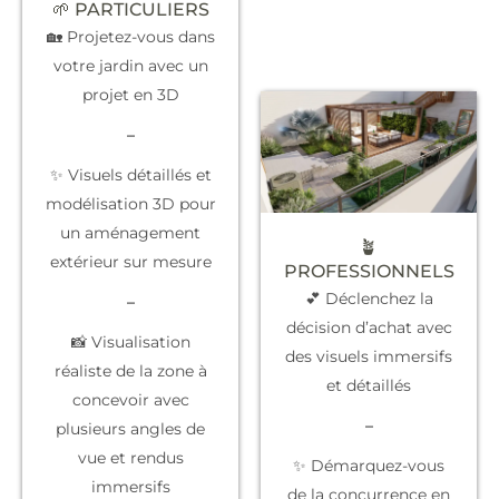
🌱 PARTICULIERS
🏡 Projetez-vous dans
votre jardin avec un
projet en 3D
–
✨ Visuels détaillés et
modélisation 3D pour
un aménagement
🪴
extérieur sur mesure
PROFESSIONNELS
💕 Déclenchez la
–
décision d’achat
avec
📸 Visualisation
des visuels immersifs
réaliste de la zone à
et détaillés
concevoir avec
–
plusieurs angles de
vue et rendus
✨
Démarquez-vous
immersifs
de la concurrence
en