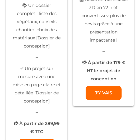
📚
Un dossier
3D
en 72 h et
complet
: liste des
convertissez plus de
végétaux, conseils
devis grâce à une
chantier, choix des
présentation
matériaux [Dossier de
impactante !
conception]
–
–
💳 À partir de 179 €
✅
Un projet sur
HT le projet de
mesure
avec une
conception
mise en page claire et
détaillée [Dossier de
J'Y VAIS
conception]
–
💳 À partir de 289,99
€ TTC