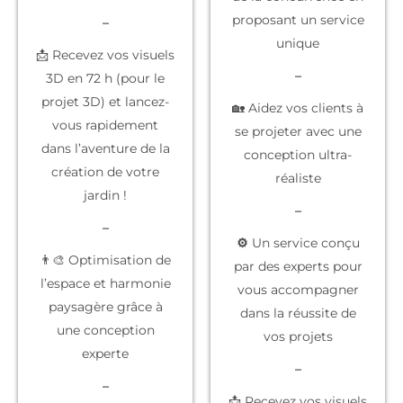
proposant un service
–
unique
📩 Recevez vos visuels
–
3D en 72 h (pour le
projet 3D) et lancez-
🏡 Aidez vos clients à
vous rapidement
se projeter
avec une
dans l’aventure de la
conception ultra-
création de votre
réaliste
jardin !
–
–
⚙️
Un service conçu
👨‍🎨 Optimisation de
par des experts
pour
l’espace et harmonie
vous accompagner
paysagère grâce à
dans la réussite de
une conception
vos projets
experte
–
–
📩 Recevez vos
visuels