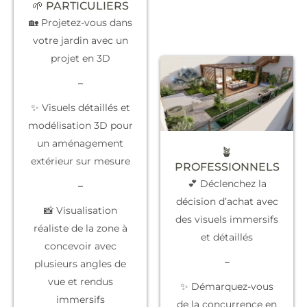
🌱 PARTICULIERS
🏡 Projetez-vous dans
votre jardin avec un
projet en 3D
–
✨ Visuels détaillés et
modélisation 3D pour
un aménagement
🪴
extérieur sur mesure
PROFESSIONNELS
💕 Déclenchez la
–
décision d’achat
avec
📸 Visualisation
des visuels immersifs
réaliste de la zone à
et détaillés
concevoir avec
–
plusieurs angles de
vue et rendus
✨
Démarquez-vous
immersifs
de la concurrence
en