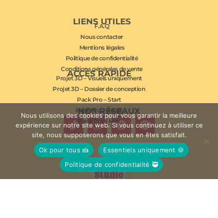
LIENS UTILES
F.A.Q
Nous contacter
Mentions légales
Politique de confidentialité
Conditions générales de vente
ACCÈS RAPIDE
Projet 3D – Visuels uniquement
Projet 3D – Dossier de conception
Pack Pro – Start
NOS RÉSEAUX
Pack Pro – Boost
Nous utilisons des cookies pour vous garantir la meilleure
Pack Pro – Max
expérience sur notre site web. Si vous continuez à utiliser ce
site, nous supposerons que vous en êtes satisfait.
Ok pour tous 🍰
Essentiels uniquement 🍪
Politique de confidentialité 🥷
© Studio Mousse 2026