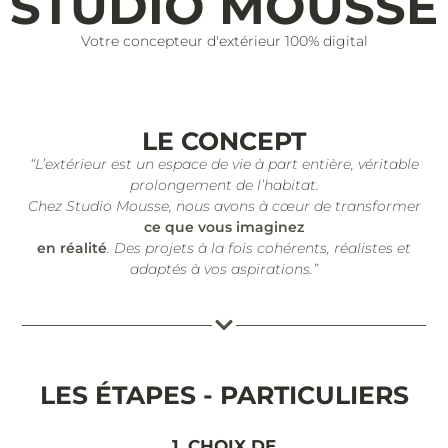
STUDIO MOUSSE
Votre concepteur d'extérieur 100% digital
LE CONCEPT
“L’extérieur est un espace de vie à part entière, véritable
prolongement de l’habitat.
Chez Studio Mousse, nous avons à cœur de transformer
ce que vous imaginez
en réalité
. Des projets à la fois cohérents, réalistes et
adaptés à vos aspirations.”
LES ÉTAPES - PARTICULIERS
1. CHOIX DE