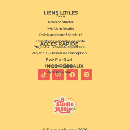
LIENS UTILES
F.A.Q
Nous contacter
Mentions légales
Politique de confidentialité
Conditions générales de vente
ACCÈS RAPIDE
Projet 3D – Visuels uniquement
Projet 3D – Dossier de conception
Pack Pro – Start
NOS RÉSEAUX
Pack Pro – Boost
Pack Pro – Max
© Studio Mousse 2026