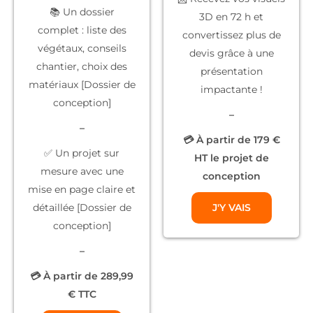
📚
Un dossier
3D
en 72 h et
complet
: liste des
convertissez plus de
végétaux, conseils
devis grâce à une
chantier, choix des
présentation
matériaux [Dossier de
impactante !
conception]
–
–
💳 À partir de 179 €
✅
Un projet sur
HT le projet de
mesure
avec une
conception
mise en page claire et
détaillée [Dossier de
J'Y VAIS
conception]
–
💳 À partir de 289,99
€ TTC