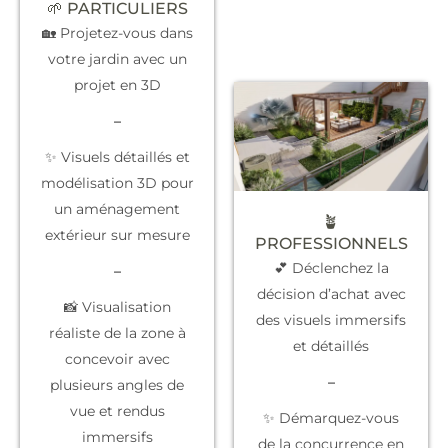
🌱 PARTICULIERS
🏡 Projetez-vous dans
votre jardin avec un
projet en 3D
–
✨ Visuels détaillés et
modélisation 3D pour
un aménagement
🪴
extérieur sur mesure
PROFESSIONNELS
💕 Déclenchez la
–
décision d’achat
avec
📸 Visualisation
des visuels immersifs
réaliste de la zone à
et détaillés
concevoir avec
–
plusieurs angles de
vue et rendus
✨
Démarquez-vous
immersifs
de la concurrence
en