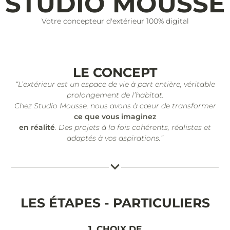
STUDIO MOUSSE
Votre concepteur d'extérieur 100% digital
LE CONCEPT
“L’extérieur est un espace de vie à part entière, véritable
prolongement de l’habitat.
Chez Studio Mousse, nous avons à cœur de transformer
ce que vous imaginez
en réalité
. Des projets à la fois cohérents, réalistes et
adaptés à vos aspirations.”
LES ÉTAPES - PARTICULIERS
1. CHOIX DE