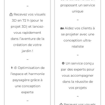
proposant un service
–
unique
📩 Recevez vos visuels
–
3D en 72 h (pour le
projet 3D) et lancez-
🏡 Aidez vos clients à
vous rapidement
se projeter
avec une
dans l’aventure de la
conception ultra-
création de votre
réaliste
jardin !
–
–
⚙️
Un service conçu
👨‍🎨 Optimisation de
par des experts
pour
l’espace et harmonie
vous accompagner
paysagère grâce à
dans la réussite de
une conception
vos projets
experte
–
–
📩 Recevez vos
visuels