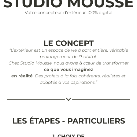
STUDIO MOUSSE
Votre concepteur d'extérieur 100% digital
LE CONCEPT
“L’extérieur est un espace de vie à part entière, véritable
prolongement de l’habitat.
Chez Studio Mousse, nous avons à cœur de transformer
ce que vous imaginez
en réalité
. Des projets à la fois cohérents, réalistes et
adaptés à vos aspirations.”
LES ÉTAPES - PARTICULIERS
1. CHOIX DE