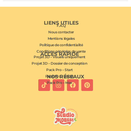
LIENS UTILES
F.A.Q
Nous contacter
Mentions légales
Politique de confidentialité
Conditions générales de vente
ACCÈS RAPIDE
Projet 3D – Visuels uniquement
Projet 3D – Dossier de conception
Pack Pro – Start
NOS RÉSEAUX
Pack Pro – Boost
Pack Pro – Max