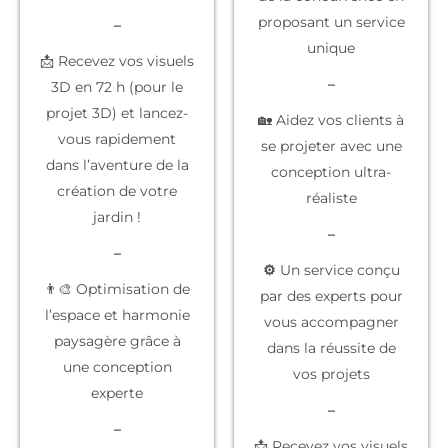
proposant un service
–
unique
📩 Recevez vos visuels
–
3D en 72 h (pour le
projet 3D) et lancez-
🏡 Aidez vos clients à
vous rapidement
se projeter
avec une
dans l’aventure de la
conception ultra-
création de votre
réaliste
jardin !
–
–
⚙️
Un service conçu
👨‍🎨 Optimisation de
par des experts
pour
l’espace et harmonie
vous accompagner
paysagère grâce à
dans la réussite de
une conception
vos projets
experte
–
–
📩 Recevez vos
visuels