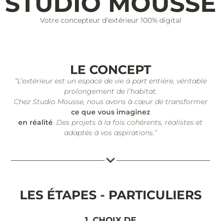
STUDIO MOUSSE
Votre concepteur d'extérieur 100% digital
LE CONCEPT
“L’extérieur est un espace de vie à part entière, véritable
prolongement de l’habitat.
Chez Studio Mousse, nous avons à cœur de transformer
ce que vous imaginez
en réalité
. Des projets à la fois cohérents, réalistes et
adaptés à vos aspirations.”
LES ÉTAPES - PARTICULIERS
1. CHOIX DE