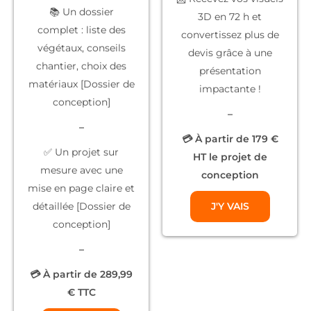
📚
Un dossier
3D
en 72 h et
complet
: liste des
convertissez plus de
végétaux, conseils
devis grâce à une
chantier, choix des
présentation
matériaux [Dossier de
impactante !
conception]
–
–
💳 À partir de 179 €
✅
Un projet sur
HT le projet de
mesure
avec une
conception
mise en page claire et
détaillée [Dossier de
J'Y VAIS
conception]
–
💳 À partir de 289,99
€ TTC