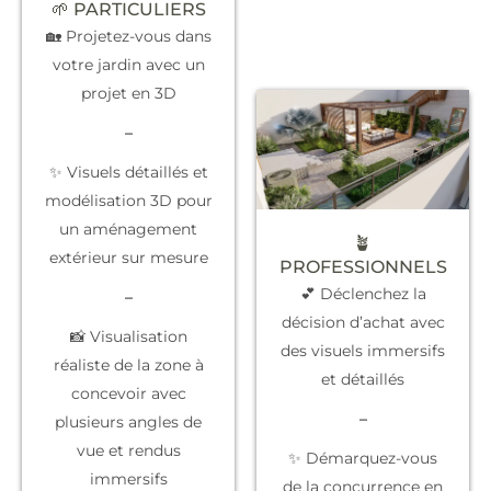
🌱 PARTICULIERS
🏡 Projetez-vous dans
votre jardin avec un
projet en 3D
–
✨ Visuels détaillés et
modélisation 3D pour
un aménagement
🪴
extérieur sur mesure
PROFESSIONNELS
💕 Déclenchez la
–
décision d’achat
avec
📸 Visualisation
des visuels immersifs
réaliste de la zone à
et détaillés
concevoir avec
–
plusieurs angles de
vue et rendus
✨
Démarquez-vous
immersifs
de la concurrence
en