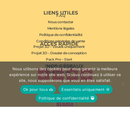
LIENS UTILES
F.A.Q
Nous contacter
Mentions légales
Politique de confidentialité
Conditions générales de vente
ACCÈS RAPIDE
Projet 3D – Visuels uniquement
Projet 3D – Dossier de conception
Pack Pro – Start
NOS RÉSEAUX
Pack Pro – Boost
Nous utilisons des cookies pour vous garantir la meilleure
Pack Pro – Max
expérience sur notre site web. Si vous continuez à utiliser ce
site, nous supposerons que vous en êtes satisfait.
Ok pour tous 🍰
Essentiels uniquement 🍪
Politique de confidentialité 🥷
© Studio Mousse 2026