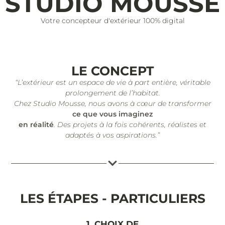
STUDIO MOUSSE
Votre concepteur d'extérieur 100% digital
LE CONCEPT
“L’extérieur est un espace de vie à part entière, véritable
prolongement de l’habitat.
Chez Studio Mousse, nous avons à cœur de transformer
ce que vous imaginez
en réalité
. Des projets à la fois cohérents, réalistes et
adaptés à vos aspirations.”
LES ÉTAPES - PARTICULIERS
1. CHOIX DE