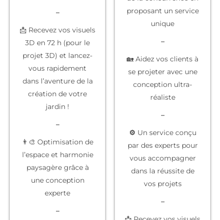
proposant un service
–
unique
📩 Recevez vos visuels
–
3D en 72 h (pour le
projet 3D) et lancez-
🏡 Aidez vos clients à
vous rapidement
se projeter
avec une
dans l’aventure de la
conception ultra-
création de votre
réaliste
jardin !
–
–
⚙️
Un service conçu
👨‍🎨 Optimisation de
par des experts
pour
l’espace et harmonie
vous accompagner
paysagère grâce à
dans la réussite de
une conception
vos projets
experte
–
–
📩 Recevez vos
visuels