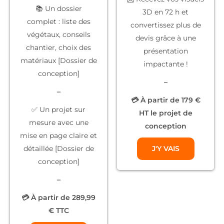
📚
Un dossier
3D
en 72 h et
complet
: liste des
convertissez plus de
végétaux, conseils
devis grâce à une
chantier, choix des
présentation
matériaux [Dossier de
impactante !
conception]
–
–
💳 À partir de 179 €
✅
Un projet sur
HT le projet de
mesure
avec une
conception
mise en page claire et
détaillée [Dossier de
J'Y VAIS
conception]
–
💳 À partir de 289,99
€ TTC