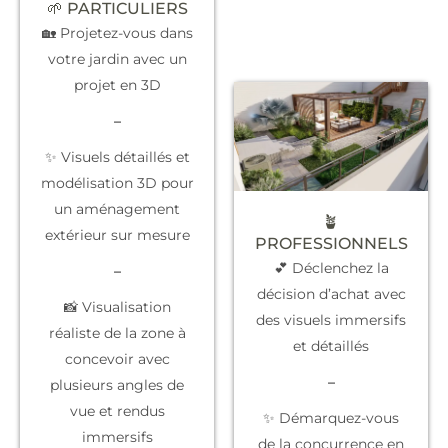
🌱 PARTICULIERS
🏡 Projetez-vous dans
votre jardin avec un
projet en 3D
–
✨ Visuels détaillés et
modélisation 3D pour
un aménagement
🪴
extérieur sur mesure
PROFESSIONNELS
💕 Déclenchez la
–
décision d’achat
avec
📸 Visualisation
des visuels immersifs
réaliste de la zone à
et détaillés
concevoir avec
–
plusieurs angles de
vue et rendus
✨
Démarquez-vous
immersifs
de la concurrence
en