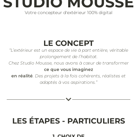
STUDIO MOUSSE
Votre concepteur d'extérieur 100% digital
LE CONCEPT
“L’extérieur est un espace de vie à part entière, véritable
prolongement de l’habitat.
Chez Studio Mousse, nous avons à cœur de transformer
ce que vous imaginez
en réalité
. Des projets à la fois cohérents, réalistes et
adaptés à vos aspirations.”
LES ÉTAPES - PARTICULIERS
1. CHOIX DE