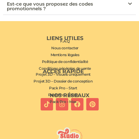
Est-ce que vous proposez des codes
promotionnels ?
LIENS UTILES
F.A.Q
Nous contacter
Mentions légales
Politique de confidentialité
Conditions générales de vente
ACCÈS RAPIDE
Projet 3D – Visuels uniquement
Projet 3D – Dossier de conception
Pack Pro – Start
NOS RÉSEAUX
Pack Pro – Boost
Pack Pro – Max