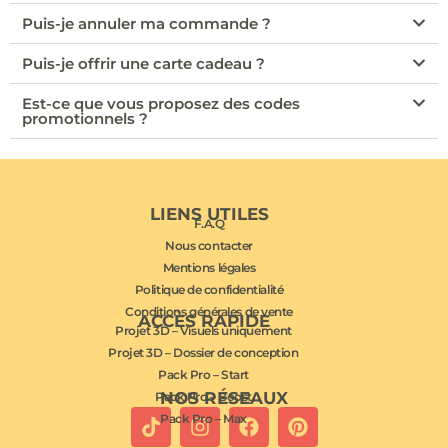
Puis-je annuler ma commande ?
Puis-je offrir une carte cadeau ?
Est-ce que vous proposez des codes
promotionnels ?
LIENS UTILES
F.A.Q
Nous contacter
Mentions légales
Politique de confidentialité
Conditions générales de vente
ACCÈS RAPIDE
Projet 3D – Visuels uniquement
Projet 3D – Dossier de conception
Pack Pro – Start
NOS RÉSEAUX
Pack Pro – Boost
Pack Pro – Max