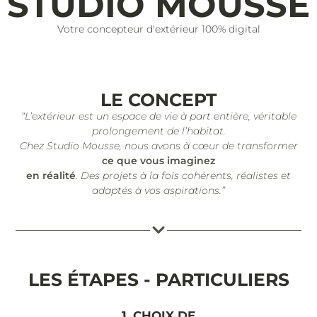
STUDIO MOUSSE
Votre concepteur d'extérieur 100% digital
LE CONCEPT
“L’extérieur est un espace de vie à part entière, véritable
prolongement de l’habitat.
Chez Studio Mousse, nous avons à cœur de transformer
ce que vous imaginez
en réalité
. Des projets à la fois cohérents, réalistes et
adaptés à vos aspirations.”
LES ÉTAPES - PARTICULIERS
1. CHOIX DE