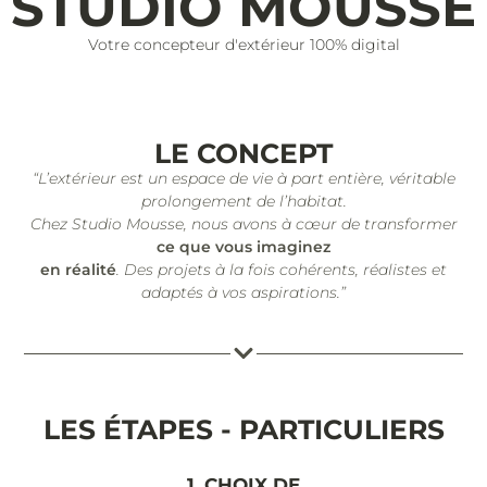
STUDIO MOUSSE
Votre concepteur d'extérieur 100% digital
LE CONCEPT
“L’extérieur est un espace de vie à part entière, véritable
prolongement de l’habitat.
Chez Studio Mousse, nous avons à cœur de transformer
ce que vous imaginez
en réalité
. Des projets à la fois cohérents, réalistes et
adaptés à vos aspirations.”
LES ÉTAPES - PARTICULIERS
1. CHOIX DE