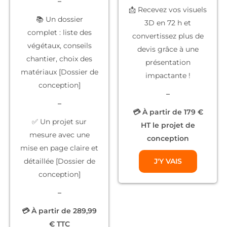
–
📩 Recevez vos
visuels
📚
Un dossier
3D
en 72 h et
complet
: liste des
convertissez plus de
végétaux, conseils
devis grâce à une
chantier, choix des
présentation
matériaux [Dossier de
impactante !
conception]
–
–
💳 À partir de 179 €
✅
Un projet sur
HT le projet de
mesure
avec une
conception
mise en page claire et
détaillée [Dossier de
J'Y VAIS
conception]
–
💳 À partir de 289,99
€ TTC