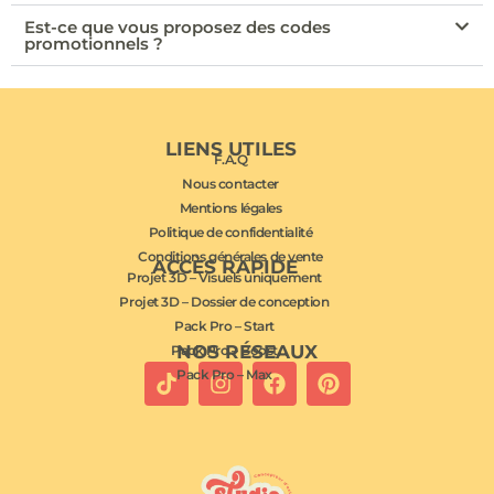
Est-ce que vous proposez des codes
promotionnels ?
LIENS UTILES
F.A.Q
Nous contacter
Mentions légales
Politique de confidentialité
Conditions générales de vente
ACCÈS RAPIDE
Projet 3D – Visuels uniquement
Projet 3D – Dossier de conception
Pack Pro – Start
NOS RÉSEAUX
Pack Pro – Boost
Pack Pro – Max