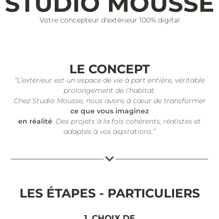
STUDIO MOUSSE
Votre concepteur d'extérieur 100% digital
LE CONCEPT
“L’extérieur est un espace de vie à part entière, véritable
prolongement de l’habitat.
Chez Studio Mousse, nous avons à cœur de transformer
ce que vous imaginez
en réalité
. Des projets à la fois cohérents, réalistes et
adaptés à vos aspirations.”
LES ÉTAPES - PARTICULIERS
1. CHOIX DE