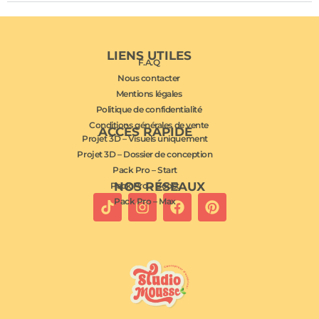
LIENS UTILES
F.A.Q
Nous contacter
Mentions légales
Politique de confidentialité
Conditions générales de vente
ACCÈS RAPIDE
Projet 3D – Visuels uniquement
Projet 3D – Dossier de conception
Pack Pro – Start
NOS RÉSEAUX
Pack Pro – Boost
Pack Pro – Max