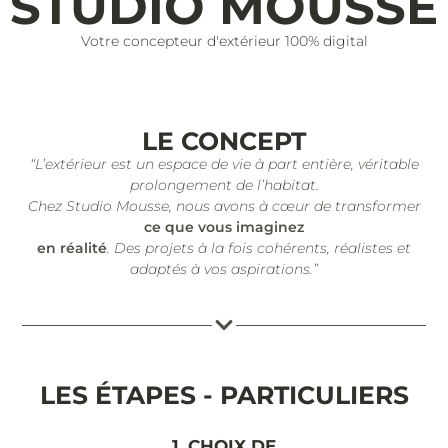
STUDIO MOUSSE
Votre concepteur d'extérieur 100% digital
LE CONCEPT
“L’extérieur est un espace de vie à part entière, véritable
prolongement de l’habitat.
Chez Studio Mousse, nous avons à cœur de transformer
ce que vous imaginez
en réalité
. Des projets à la fois cohérents, réalistes et
adaptés à vos aspirations.”
LES ÉTAPES - PARTICULIERS
1. CHOIX DE