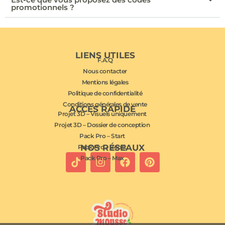
promotionnels ?
LIENS UTILES
F.A.Q
Nous contacter
Mentions légales
Politique de confidentialité
Conditions générales de vente
ACCÈS RAPIDE
Projet 3D – Visuels uniquement
Projet 3D – Dossier de conception
Pack Pro – Start
NOS RÉSEAUX
Pack Pro – Boost
Pack Pro – Max