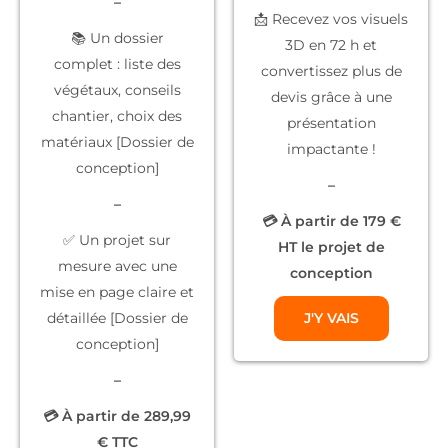
–
📩 Recevez vos
visuels
📚
Un dossier
3D
en 72 h et
complet
: liste des
convertissez plus de
végétaux, conseils
devis grâce à une
chantier, choix des
présentation
matériaux [Dossier de
impactante !
conception]
–
–
💳 À partir de 179 €
✅
Un projet sur
HT le projet de
mesure
avec une
conception
mise en page claire et
détaillée [Dossier de
J'Y VAIS
conception]
–
💳 À partir de 289,99
€ TTC