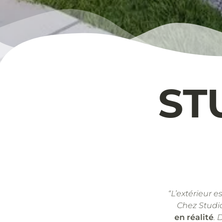
ST
“L’extérieur e
Chez Studi
en réalité
. 