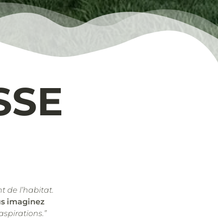
SSE
t de l’habitat.
us imaginez
aspirations.”