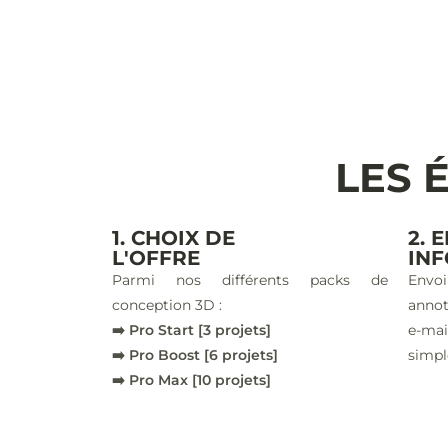
LES 
1. CHOIX DE
2. 
L'OFFRE
IN
Parmi nos différents packs de
Envoi
conception 3D :
annot
➡️ Pro Start [3 projets]
e-ma
➡️ Pro Boost [6 projets]
simpl
➡️ Pro Max [10 projets]