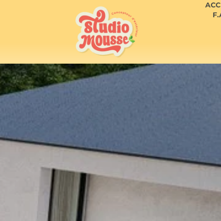
ACC
F.