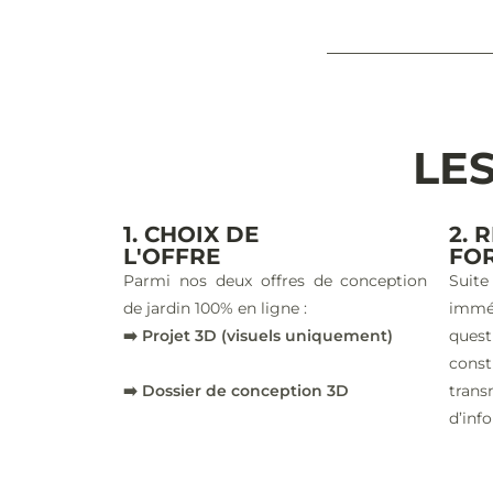
LES
1. CHOIX DE
2. 
L'OFFRE
FO
Parmi nos deux offres de conception
Suite
de jardin 100% en ligne :
imm
➡️ Projet 3D (visuels uniquement)
ques
const
➡️ Dossier de conception 3D
trans
d’inf