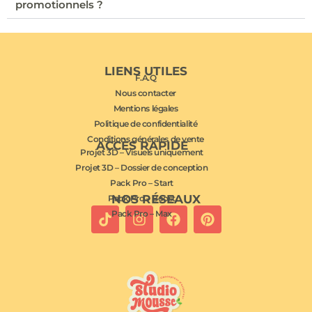
promotionnels ?
LIENS UTILES
F.A.Q
Nous contacter
Mentions légales
Politique de confidentialité
Conditions générales de vente
ACCÈS RAPIDE
Projet 3D – Visuels uniquement
Projet 3D – Dossier de conception
Pack Pro – Start
NOS RÉSEAUX
Pack Pro – Boost
Pack Pro – Max