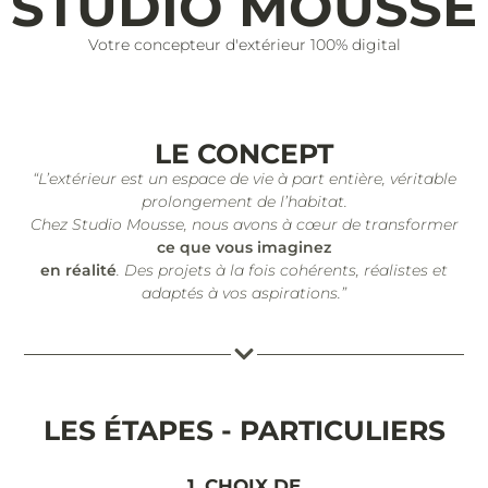
STUDIO MOUSSE
Votre concepteur d'extérieur 100% digital
LE CONCEPT
“L’extérieur est un espace de vie à part entière, véritable
prolongement de l’habitat.
Chez Studio Mousse, nous avons à cœur de transformer
ce que vous imaginez
en réalité
. Des projets à la fois cohérents, réalistes et
adaptés à vos aspirations.”
LES ÉTAPES - PARTICULIERS
1. CHOIX DE