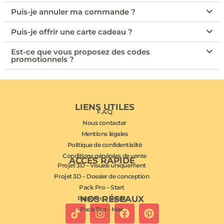
Puis-je annuler ma commande ?
Puis-je offrir une carte cadeau ?
Est-ce que vous proposez des codes
promotionnels ?
LIENS UTILES
F.A.Q
Nous contacter
Mentions légales
Politique de confidentialité
Conditions générales de vente
ACCÈS RAPIDE
Projet 3D – Visuels uniquement
Projet 3D – Dossier de conception
Pack Pro – Start
NOS RÉSEAUX
Pack Pro – Boost
Pack Pro – Max