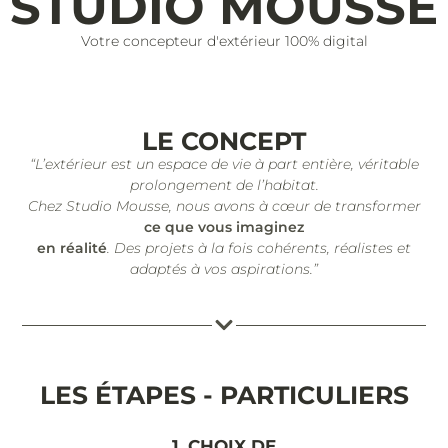
STUDIO MOUSSE
Votre concepteur d'extérieur 100% digital
LE CONCEPT
“L’extérieur est un espace de vie à part entière, véritable
prolongement de l’habitat.
Chez Studio Mousse, nous avons à cœur de transformer
ce que vous imaginez
en réalité
. Des projets à la fois cohérents, réalistes et
adaptés à vos aspirations.”
LES ÉTAPES - PARTICULIERS
1. CHOIX DE