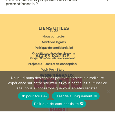
promotionnels ?
LIENS UTILES
F.A.Q
Nous contacter
Mentions légales
Politique de confidentialité
Conditions générales de vente
ACCÈS RAPIDE
Projet 3D – Visuels uniquement
Projet 3D – Dossier de conception
Pack Pro – Start
NOS RÉSEAUX
Pack Pro – Boost
Nous utilisons des cookies pour vous garantir la meilleure
Pack Pro – Max
expérience sur notre site web. Si vous continuez à utiliser ce
site, nous supposerons que vous en êtes satisfait.
Ok pour tous 🍰
Essentiels uniquement 🍪
Politique de confidentialité 🥷