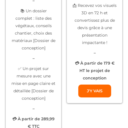
–
📩 Recevez vos
visuels
📚
Un dossier
3D
en 72 h et
complet
: liste des
convertissez plus de
végétaux, conseils
devis grâce à une
chantier, choix des
présentation
matériaux [Dossier de
impactante !
conception]
–
–
💳 À partir de 179 €
✅
Un projet sur
HT le projet de
mesure
avec une
conception
mise en page claire et
détaillée [Dossier de
J'Y VAIS
conception]
–
💳 À partir de 289,99
€ TTC