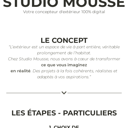
STUDIO MOUSSE
Votre concepteur d'extérieur 100% digital
LE CONCEPT
“L’extérieur est un espace de vie à part entière, véritable
prolongement de l’habitat.
Chez Studio Mousse, nous avons à cœur de transformer
ce que vous imaginez
en réalité
. Des projets à la fois cohérents, réalistes et
adaptés à vos aspirations.”
LES ÉTAPES - PARTICULIERS
1. CHOIX DE