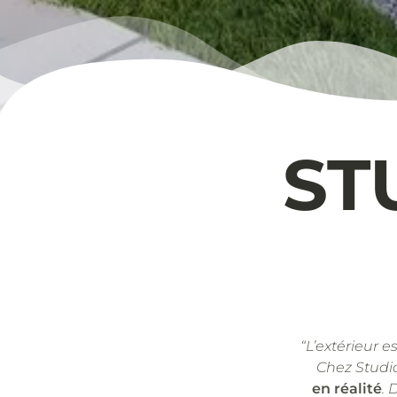
ST
“L’extérieur e
Chez Studi
en réalité
. 