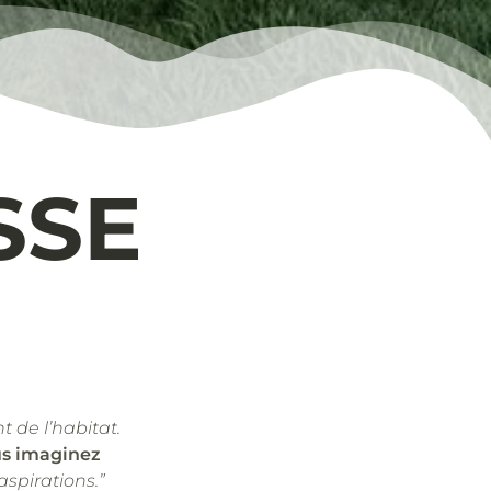
SSE
t de l’habitat.
us imaginez
aspirations.”