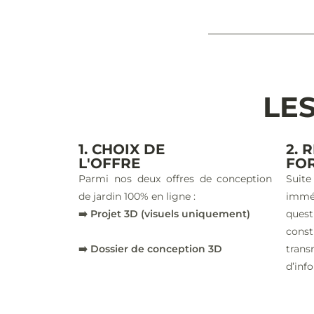
LES
1. CHOIX DE
2. 
L'OFFRE
FO
Parmi nos deux offres de conception
Suite
de jardin 100% en ligne :
imm
➡️ Projet 3D (visuels uniquement)
ques
const
➡️ Dossier de conception 3D
trans
d’inf