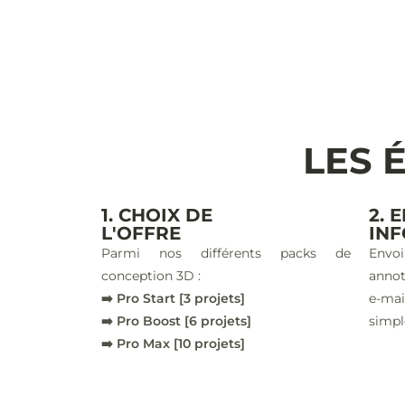
LES 
1. CHOIX DE
2. 
L'OFFRE
IN
Parmi nos différents packs de
Envoi
conception 3D :
annot
➡️ Pro Start [3 projets]
e-ma
➡️ Pro Boost [6 projets]
simpl
➡️ Pro Max [10 projets]