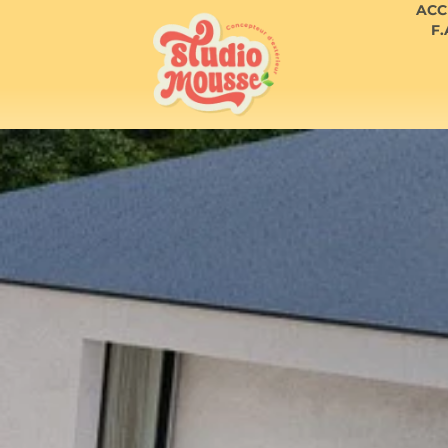
ACC
F.