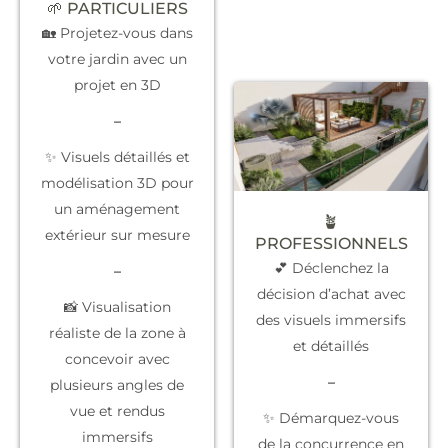
🌱 PARTICULIERS
🏡 Projetez-vous dans
votre jardin avec un
projet en 3D
–
✨ Visuels détaillés et
modélisation 3D pour
un aménagement
🪴
extérieur sur mesure
PROFESSIONNELS
💕 Déclenchez la
–
décision d’achat
avec
📸 Visualisation
des visuels immersifs
réaliste de la zone à
et détaillés
concevoir avec
–
plusieurs angles de
vue et rendus
✨
Démarquez-vous
immersifs
de la concurrence
en