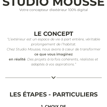
STUDIO MOUSSE
Votre concepteur d'extérieur 100% digital
LE CONCEPT
“L’extérieur est un espace de vie à part entière, véritable
prolongement de l’habitat.
Chez Studio Mousse, nous avons à cœur de transformer
ce que vous imaginez
en réalité
. Des projets à la fois cohérents, réalistes et
adaptés à vos aspirations.”
LES ÉTAPES - PARTICULIERS
1. CHOIX DE