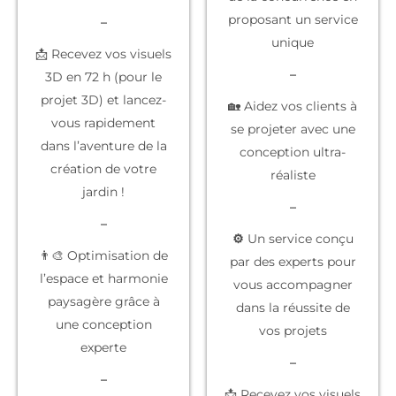
proposant un service
–
unique
📩 Recevez vos visuels
–
3D en 72 h (pour le
projet 3D) et lancez-
🏡 Aidez vos clients à
vous rapidement
se projeter
avec une
dans l’aventure de la
conception ultra-
création de votre
réaliste
jardin !
–
–
⚙️
Un service conçu
👨‍🎨 Optimisation de
par des experts
pour
l’espace et harmonie
vous accompagner
paysagère grâce à
dans la réussite de
une conception
vos projets
experte
–
–
📩 Recevez vos
visuels