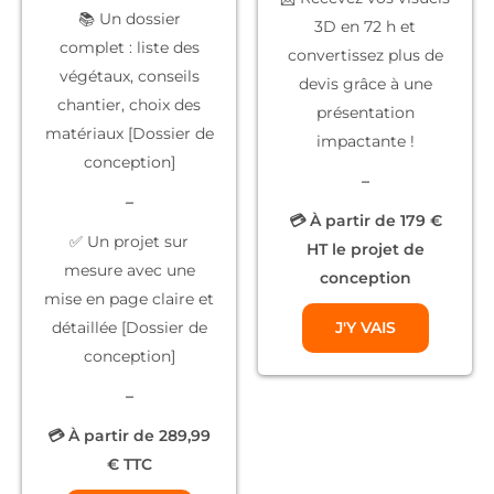
📚
Un dossier
3D
en 72 h et
complet
: liste des
convertissez plus de
végétaux, conseils
devis grâce à une
chantier, choix des
présentation
matériaux [Dossier de
impactante !
conception]
–
–
💳 À partir de 179 €
✅
Un projet sur
HT le projet de
mesure
avec une
conception
mise en page claire et
détaillée [Dossier de
J'Y VAIS
conception]
–
💳 À partir de 289,99
€ TTC