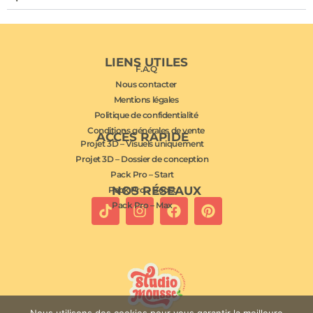
LIENS UTILES
F.A.Q
Nous contacter
Mentions légales
Politique de confidentialité
Conditions générales de vente
ACCÈS RAPIDE
Projet 3D – Visuels uniquement
Projet 3D – Dossier de conception
Pack Pro – Start
NOS RÉSEAUX
Pack Pro – Boost
Pack Pro – Max