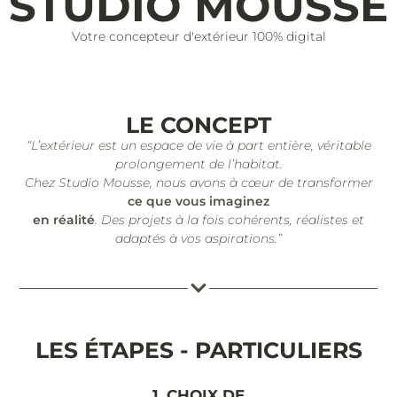
STUDIO MOUSSE
Votre concepteur d'extérieur 100% digital
LE CONCEPT
“L’extérieur est un espace de vie à part entière, véritable
prolongement de l’habitat.
Chez Studio Mousse, nous avons à cœur de transformer
ce que vous imaginez
en réalité
. Des projets à la fois cohérents, réalistes et
adaptés à vos aspirations.”
LES ÉTAPES - PARTICULIERS
1. CHOIX DE