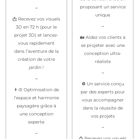
proposant un service
–
unique
📩 Recevez vos visuels
–
3D en 72 h (pour le
projet 3D) et lancez-
🏡 Aidez vos clients à
vous rapidement
se projeter
avec une
dans l’aventure de la
conception ultra-
création de votre
réaliste
jardin !
–
–
⚙️
Un service conçu
👨‍🎨 Optimisation de
par des experts
pour
l’espace et harmonie
vous accompagner
paysagère grâce à
dans la réussite de
une conception
vos projets
experte
–
–
📩 Recevez vos
visuels