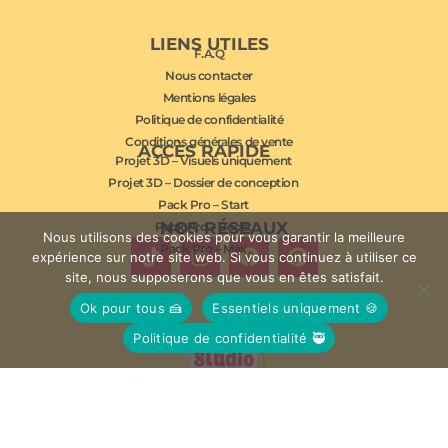
LIENS UTILES
F.A.Q
Nous contacter
Mentions légales
Politique de confidentialité
Conditions générales de vente
ACCÈS RAPIDE
Projet 3D – Visuels uniquement
Projet 3D – Dossier de conception
Pack Pro – Start
NOS RÉSEAUX
Pack Pro – Boost
Nous utilisons des cookies pour vous garantir la meilleure
Pack Pro – Max
expérience sur notre site web. Si vous continuez à utiliser ce
site, nous supposerons que vous en êtes satisfait.
Ok pour tous 🍰
Essentiels uniquement 🍪
Politique de confidentialité 🥷
© Studio Mousse 2026