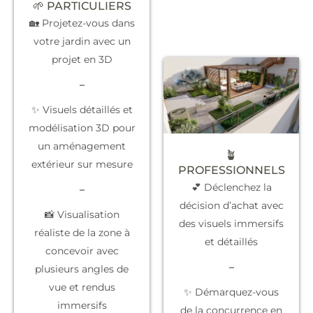
🌱 PARTICULIERS
🏡 Projetez-vous dans
votre jardin avec un
projet en 3D
–
✨ Visuels détaillés et
modélisation 3D pour
un aménagement
🪴
extérieur sur mesure
PROFESSIONNELS
💕 Déclenchez la
–
décision d’achat
avec
📸 Visualisation
des visuels immersifs
réaliste de la zone à
et détaillés
concevoir avec
–
plusieurs angles de
vue et rendus
✨
Démarquez-vous
immersifs
de la concurrence
en