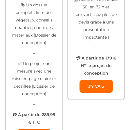
📚
Un dossier
3D
en 72 h et
complet
: liste des
convertissez plus de
végétaux, conseils
devis grâce à une
chantier, choix des
présentation
matériaux [Dossier de
impactante !
conception]
–
–
💳 À partir de 179 €
✅
Un projet sur
HT le projet de
mesure
avec une
conception
mise en page claire et
détaillée [Dossier de
J'Y VAIS
conception]
–
💳 À partir de 289,99
€ TTC