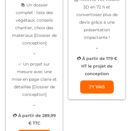
📚
Un dossier
3D
en 72 h et
complet
: liste des
convertissez plus de
végétaux, conseils
devis grâce à une
chantier, choix des
présentation
matériaux [Dossier de
impactante !
conception]
–
–
💳 À partir de 179 €
✅
Un projet sur
HT le projet de
mesure
avec une
conception
mise en page claire et
détaillée [Dossier de
J'Y VAIS
conception]
–
💳 À partir de 289,99
€ TTC