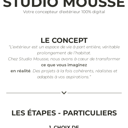
STUDIO MOUSSE
Votre concepteur d'extérieur 100% digital
LE CONCEPT
“L’extérieur est un espace de vie à part entière, véritable
prolongement de l’habitat.
Chez Studio Mousse, nous avons à cœur de transformer
ce que vous imaginez
en réalité
. Des projets à la fois cohérents, réalistes et
adaptés à vos aspirations.”
LES ÉTAPES - PARTICULIERS
1. CHOIX DE