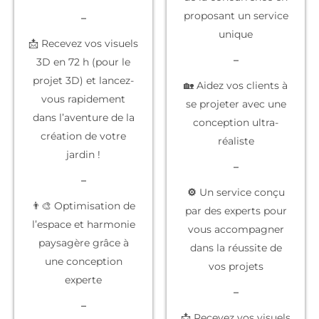
proposant un service
–
unique
📩 Recevez vos visuels
–
3D en 72 h (pour le
projet 3D) et lancez-
🏡 Aidez vos clients à
vous rapidement
se projeter
avec une
dans l’aventure de la
conception ultra-
création de votre
réaliste
jardin !
–
–
⚙️
Un service conçu
👨‍🎨 Optimisation de
par des experts
pour
l’espace et harmonie
vous accompagner
paysagère grâce à
dans la réussite de
une conception
vos projets
experte
–
–
📩 Recevez vos
visuels