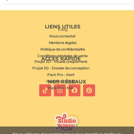
LIENS UTILES
F.A.Q
Nous contacter
Mentions légales
Politique de confidentialité
Conditions générales de vente
ACCÈS RAPIDE
Projet 3D – Visuels uniquement
Projet 3D – Dossier de conception
Pack Pro – Start
NOS RÉSEAUX
Pack Pro – Boost
Pack Pro – Max