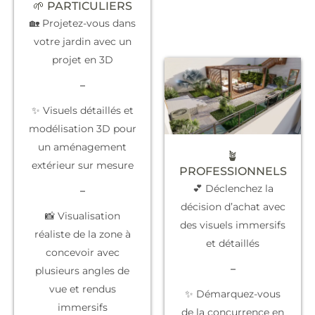
🌱 PARTICULIERS
🏡 Projetez-vous dans
votre jardin avec un
projet en 3D
–
✨ Visuels détaillés et
modélisation 3D pour
un aménagement
🪴
extérieur sur mesure
PROFESSIONNELS
💕 Déclenchez la
–
décision d’achat
avec
📸 Visualisation
des visuels immersifs
réaliste de la zone à
et détaillés
concevoir avec
–
plusieurs angles de
vue et rendus
✨
Démarquez-vous
immersifs
de la concurrence
en