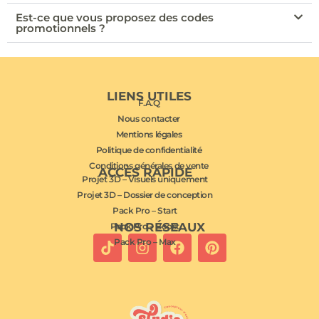
Est-ce que vous proposez des codes
promotionnels ?
LIENS UTILES
F.A.Q
Nous contacter
Mentions légales
Politique de confidentialité
Conditions générales de vente
ACCÈS RAPIDE
Projet 3D – Visuels uniquement
Projet 3D – Dossier de conception
Pack Pro – Start
NOS RÉSEAUX
Pack Pro – Boost
Pack Pro – Max