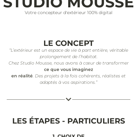
STUDIO MOUSSE
Votre concepteur d'extérieur 100% digital
LE CONCEPT
“L’extérieur est un espace de vie à part entière, véritable
prolongement de l’habitat.
Chez Studio Mousse, nous avons à cœur de transformer
ce que vous imaginez
en réalité
. Des projets à la fois cohérents, réalistes et
adaptés à vos aspirations.”
LES ÉTAPES - PARTICULIERS
1. CHOIX DE