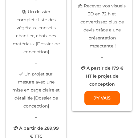
–
📩 Recevez vos
visuels
📚
Un dossier
3D
en 72 h et
complet
: liste des
convertissez plus de
végétaux, conseils
devis grâce à une
chantier, choix des
présentation
matériaux [Dossier de
impactante !
conception]
–
–
💳 À partir de 179 €
✅
Un projet sur
HT le projet de
mesure
avec une
conception
mise en page claire et
détaillée [Dossier de
J'Y VAIS
conception]
–
💳 À partir de 289,99
€ TTC